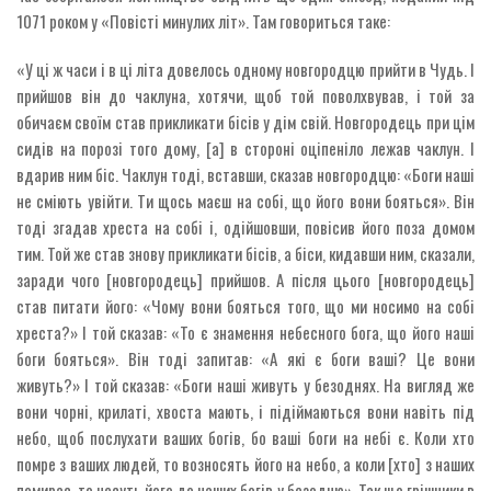
1071 роком у «Повісті минулих літ». Там говориться таке:
«У ці ж часи і в ці літа довелось одному новгородцю прийти в Чудь. І
прийшов він до чаклуна, хотячи, щоб той поволхвував, і той за
обичаєм своїм став прикликати бісів у дім свій. Новгородець при цім
сидів на порозі того дому, [а] в стороні оціпеніло лежав чаклун. І
вдарив ним біс. Чаклун тоді, вставши, сказав новгородцю: «Боги наші
не сміють увійти. Ти щось маєш на собі, що його вони бояться». Він
тоді згадав хреста на собі і, одійшовши, повісив його поза домом
тим. Той же став знову прикликати бісів, а біси, кидавши ним, сказали,
заради чого [новгородець] прийшов. А після цього [новгородець]
став питати його: «Чому вони бояться того, що ми носимо на собі
хреста?» І той сказав: «То є знамення небесного бога, що його наші
боги бояться». Він тоді запитав: «А які є боги ваші? Це вони
живуть?» І той сказав: «Боги наші живуть у безоднях. На вигляд же
вони чорні, крилаті, хвоста мають, і підіймаються вони навіть під
небо, щоб послухати ваших богів, бо ваші боги на небі є. Коли хто
помре з ваших людей, то возносять його на небо, а коли [хто] з наших
помирає, то несуть його до наших богів у безодню». Так що грішники в