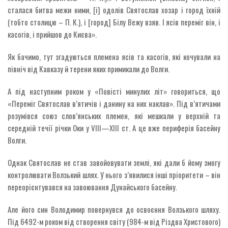
сталася битва межи ними, [і] одолів Святослав хозар і город їхній
(тобто столицю – П. К.), і [город] Білу Вежу взяв. І ясів переміг він, і
касогів, і прийшов до Києва».
Як бачимо, тут згадуються племена ясів та касогів, які кочували на
північ від Кавказу й терени яких примикали до Волги.
А під наступним роком у «Повісті минулих літ» говориться, що
«Переміг Святослав в’ятичів і данину на них наклав». Під в’ятичами
розумівся союз слов’янських племен, які мешкали у верхній та
середній течії річки Оки у VIII—XIII ст. А це вже периферія басейну
Волги.
Однак Святослав не став завойовувати землі, які дали б йому змогу
контролювати Волзький шлях. У нього з’явилися інші пріоритети – він
переорієнтувався на завоювання Дунайського басейну.
Але його син Володимир повернувся до освоєння Волзького шляху.
Під 6492-м роком від створення світу (984-м від Різдва Христового)