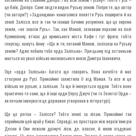
це Київ, Дніпро. Саме звідти видно Руську землю. Попри те, що автор
(чи автори?) «Задонщини» намагалися поняття Русь поширити й на
землі Залісся, все ж так чи інакше бачимо розуміння, що це окрема
земля, «не зовсім Русь». Так, хан Мамай, зазнавши поразки на полі
Куликовому, втікає до кримського міста Кафи і тут фряги, тобто
генуезці, кажуть йому: «Що ж ти, поганий Мамаю, зазіхаєш на Руську
землю? Адже побила тебе орда Заліська». При цьому під останньою
мається на увазі військо московського князя Дмитра Івановича.
Оце «орда Заліська» багато що говорить. Вона начебто й має
стосунок до Русі. Принаймні захистила її від Мамая. Та все ж це
військо не руське, а заліське. Та ще й іменується ордою. Тобто воно
практично те саме, що й інші орди Улусу Джучі (чи то Золотої Орди –
як почали іменувати це державне утворення в літературі).
Що це регіон – Залісся? Тобто землі за лісам. Принаймні так
сприймали цей край у Києві. Справді, на просторах між верхів’ями рік
Десни й Оки лежали дрімучі ліси, де, власне, й жили згадувані
в’ятичі. Ці ліси іменувалися Бринськими. Звідси й назва міста на