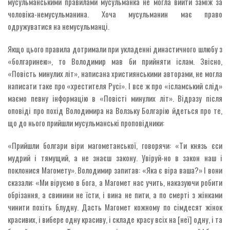
мусульманськими правилами мусульманка не могла вийти заміж за
чоловіка-немусульманина. Хоча мусульманин має право
одружуватися на немусульманці.
Якщо цього правила дотримали при укладенні династичного шлюбу з
«болгаринею», то Володимир мав би прийняти іслам. Звісно,
«Повість минулих літ», написана християнськими авторами, не могла
написати таке про «хрестителя Русі». І все ж про «ісламський слід»
маємо певну інформацію в «Повісті минулих літ». Відразу після
оповіді про похід Володимира на Волзьку Болгарію йдеться про те,
що до нього прийшли мусульманські проповідники:
«Прийшли болгари віри магометанської, говорячи: «Ти князь єси
мудрий і тямущий, а не знаєш закону. Увіруй-но в закон наш і
поклонися Магомету». Володимир запитав: «Яка є віра ваша?» І вони
сказали: «Ми віруємо в бога, а Магомет нас учить, наказуючи робити
обрізання, а свинини не їсти, і вина не пити, а по смерті з жінками
чинити похіть блудну. Дасть Магомет кожному по сімдесят жінок
красивих, і вибере одну красиву, і складе красу всіх на [неї] одну, і та