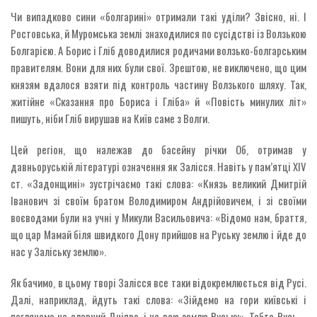
Чи випадково сини «болгарині» отримали такі уділи? Звісно, ні. І
Ростовська, й Муромська землі знаходилися по сусідстві із Волзькою
Болгарією. А Борис і Гліб доводилися родичами волзько-болгарським
правителям. Вони для них були свої. Зрештою, не виключено, що цим
князям вдалося взяти під контроль частину Волзького шляху. Так,
житійне «Сказання про Бориса і Гліба» й «Повість минулих літ»
пишуть, ніби Гліб вирушав на Київ саме з Волги.
Цей регіон, що належав до басейну річки Об, отримав у
давньоруській літературі означення як Залісся. Навіть у пам’ятці XIV
ст. «Задонщині» зустрічаємо такі слова: «Князь великий Дмитрій
Іванович зі своїм братом Володимиром Андрійовичем, і зі своїми
воєводами були на учні у Микули Васильовича: «Відомо нам, браття,
що цар Мамай біля швидкого Дону прийшов на Руську землю і йде до
нас у Заліську землю».
Як бачимо, в цьому творі Залісся все таки відокремлюється від Русі.
Далі, наприклад, йдуть такі слова: «Зійдемо на гори київські і
поглянемо на славний Дніпро, і на всю землю Руську». Тобто Русь –