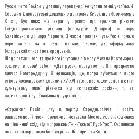
Руссю чи то Росією у давнину переважно іменували землі українські.
Осердям Давньоруськї держави з центром у Києві, що оформилась у
Х ст., був шлях «із варяг у греки», що пролягав річками
Східноєвропейської рівнини (передусім Дніпром) із моря
Балтійського до моря Чорного. З часом поняття Русь-Росія почало
переноситися на ці землі, власне, терени, де сформувався
білоруський етнос і новгородський.
Щодо останнього, то про його існування вів мову Микола Костомаров,
зокрема, в своїй роботі «Дві руські народності». Він предметно
вивчав Новгородщину, її мешканців, що, попри руйнування цього
етносу московськими царями в XV-XVI ст.ст., все ж цей регіон в етно-
культурному плані різнився від «справжніх росіян», т. зв.
великоросів, і був близьким до українців.
«Справжня Росія», яку в період Середньовіччя і навіть
ранньомодерні часи переважно іменували Московією, знаходилася
на північний схід від «справжньої» київської Русі-Росії. Охоплював
цей регіон переважно басейн річки Об – притоки Волги.