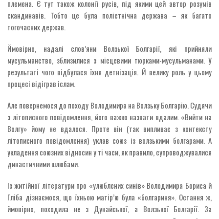
племена. Є тут також колонії русів, під якими цей автор розумів
скандинавів. Тобто це була поліетнічна держава – як багато
тогочасних держав.
Ймовірно, надалі слов’яни Волзької Болгарії, які прийняли
мусульманство, зблизилися з місцевими тюрками-мусульманами. У
результаті чого відбулася їхня детнізація. Й велику роль у цьому
процесі відіграв іслам.
Але повернемося до походу Володимира на Волзьку Болгарію. Судячи
з літописного повідомлення, його важко назвати вдалим. «Вийти на
Волгу» йому не вдалося. Проте він (так випливає з контексту
літописного повідомлення) уклав союз із волзькими болгарами. А
укладення союзних відносин у ті часи, як правило, супроводжувалися
династичними шлюбами.
Із житійної літератури про «улюблених синів» Володимира Бориса й
Гліба дізнаємося, що їхньою матір’ю була «болгариня». Остання ж,
ймовірно, походила не з Дунайської, а Волзької Болгарії. За