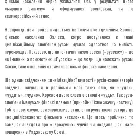
фінське населення мирно уживалися. Ось у результаті цього
«мирного синтезу» й сформувався російський, чи то
великоросійський етнос.
Насправді, цей процес видається не таким вже ідилічним. Звісно,
фінське населення Залісся, котре поступалося в плані
цивілізаційному слов’янам-русам, мусило здаватися на милість
переможців. Показово, що автентична назва росіян («русскіє») – це
не іменник, а прикметник. «Русскіє» – це люди, що належать русам.
Схоже, таке означення отримало заліське фінське населення.
Ще одним свідченням «цивілізаційної вищості» русів-колонізаторів
свідчить існування в російській мові таких слів, як «чудак»,
«чудить», «чудно». Коренем цього слова є етнонім «чудь». Так руси-
слов’яни іменували фінські племена (принаймні їхню значну частину).
Тобто простежувалося зневажливе ставлення русів-колонізаторів до
«нецивілізованого» фінського населення. Це щось приблизно те
саме, як анекдоти про «нерозумних» чукчів чи молдаван, які мали
поширення в Радянському Союзі.