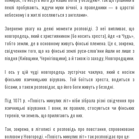
пеклі пробувають, ждучи муки вічної, а праведники — в царстві
небесному і в житлі оселяються з ангелами».
Звернемо увагу на деякі моменти розповіді. З неї випливає, що
новгородець, який є християнином (бо носить хреста), йде «в Чудь»,
тобто землю, де в основному живуть фінські племена. Це є, зокрема,
свідченням того, що на фінські землі руси-слов’яни йшли не лише з
півдня (Київщини, Чернігівщини), а й також із заходу, Новгородщини.
І ось у цій чуді новгородець зустрічає чаклуна, який є носієм
фінських язичницьких вірувань. Той боїться хреста, водиться з
бісами, а також розповідає, що його боги живуть у безодні.
Під 1071 р. «Повість минулих літ» ніби зібрала різні свідчення про
язичницькі вірування. І вони, як правило, стосуються чи фінських
теренів, чи земель, що прилягають до них.
Так, зокрема, в літописі є розповідь про повстання, спровоковане
волхвом у Новгороді. «Повість минулих літ» так розповідає про це: