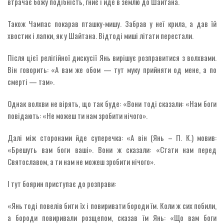
втрачає божу подібність, гниє і йде в землю до Шайтана.
Також Чампас покарав пташку-мишу. Забрав у неї крила, а дав їй
хвостик і лапки, як у Шайтана. Відтоді миші літати перестали.
Після цієї релігійної дискусії Янь вирішує розправитися з волхвами.
Він говорить: «А вам же обом — тут муку прийняти од мене, а по
смерті — там».
Однак волхви не вірять, що так буде: «Вони тоді сказали: «Нам боги
повідають: «Не можеш ти нам зробити нічого».
Далі між сторонами йде суперечка: «А він (Янь – П. К.) мовив:
«Брешуть вам боги ваші». Вони ж сказали: «Стати нам перед
Святославом, а ти нам не можеш зробити нічого».
І тут боярин приступає до розправи:
«Янь тоді повелів бити їх і повиривати бороди їм. Коли ж сих побили,
а бороди повиривали розщепом, сказав їм Янь: «Що вам боги