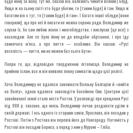
буде йому за жону. Тут же, сказав він, належить чинити всякий | блуд.
Якщо ж на сьому світі хто буде убогим, то [таким буде] й там. Якщо ж
багатим він є тут, то [таким буде] й там». І багато іншої облуди [вони
говорили], що про неї й писати не можна сорома ради. Володимир же
слухав їх, бо сам любив жінок і многоблудство, і вислухав [це все] з
насолодою. Але се було йому не до вподоби: обрізання, і про їду
свинячого м’яса, а про пиття — особливо. Він сказав: «Русі
веселість — пиття, ми не можем без сього бути».
Попри те, що, відповідно твердженню літописця, Володимир не
прийняв іслам, все ж він виявляє певну симпатію щодо цієї релігії.
Хоча Володимиру не вдалося завоювати Волзьку Болгарію й «вийти
на Волгу», однак вдалося заволодіти басейном Оки. Центром цієї
завойованої землі стало місто Ростов. У розповіді про хрещення Русі
під 988 р. сказано, що князь Володимир почав роздавати уділи в
своїй державі. І ось одного із старших синів, Ярослава, він посадив у
Ростові. Потім з Ростова він перевів його до Новгороду. Натомість у
Ростові він посадив Бориса, а поряд з ним у Муромі – Гліба.