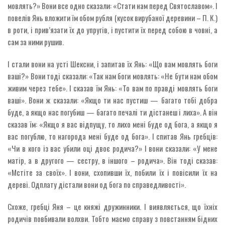
мовлять?» Вони все одно сказали: «Стати нам перед Святославом». І
повелів Янь вложити їм обом рубля (кусок вирубаної деревини – П. К.)
в роти, і прив’язати їх до упругів, і пустити їх перед собою в човні, а
сам за ними рушив.
І стали вони на усті Шексни, і запитав їх Янь: «Що вам мовлять боги
ваші?» Вони тоді сказали: «Так нам боги мовлять: «Не бути нам обом
живим через тебе». І сказав їм Янь: «То вам по правді мовлять боги
ваші». Вони ж сказали: «Якщо ти нас пустиш — багато тобі добра
буде, а якщо нас погубиш — багато печалі ти дістанеш і лиха». А він
сказав їм: «Якщо я вас відпущу, то лихо мені буде од бога, а якщо я
вас погублю, то нагорода мені буде од бога». І спитав Янь гребців:
«Чи в кого із вас убили оці двоє родича?» І вони сказали: «У мене
матір, а в другого — сестру, в іншого – родича». Він тоді сказав:
«Мстіте за своїх». І вони, схопивши їх, побили їх і повісили їх на
дереві. Одплату дістали вони од бога по справедливості».
Схоже, гребці Яня – це княжі дружинники. І виявляється, що їхніх
родичів повбивали волхви. Тобто маємо справу з повстанням бідних