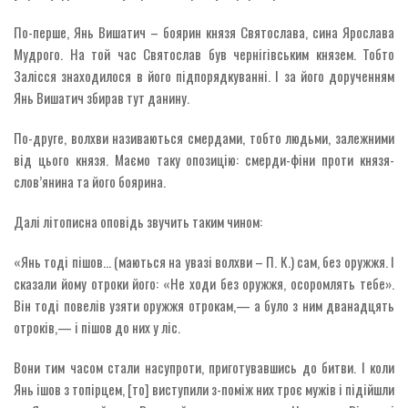
По-перше, Янь Вишатич – боярин князя Святослава, сина Ярослава
Мудрого. На той час Святослав був чернігівським князем. Тобто
Залісся знаходилося в його підпорядкуванні. І за його дорученням
Янь Вишатич збирав тут данину.
По-друге, волхви називаються смердами, тобто людьми, залежними
від цього князя. Маємо таку опозицію: смерди-фіни проти князя-
слов’янина та його боярина.
Далі літописна оповідь звучить таким чином:
«Янь тоді пішов… (маються на увазі волхви – П. К.) сам, без оружжя. І
сказали йому отроки його: «Не ходи без оружжя, осоромлять тебе».
Він тоді повелів узяти оружжя отрокам,— а було з ним дванадцять
отроків,— і пішов до них у ліс.
Вони тим часом стали насупроти, приготувавшись до битви. І коли
Янь ішов з топірцем, [то] виступили з-поміж них троє мужів і підійшли