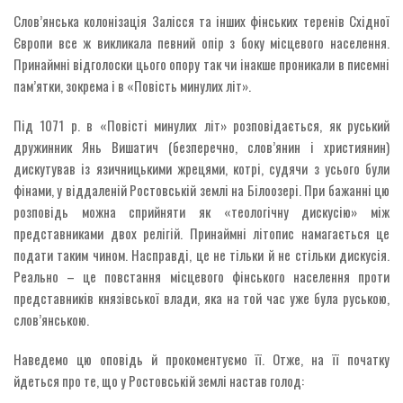
Слов’янська колонізація Залісся та інших фінських теренів Східної
Європи все ж викликала певний опір з боку місцевого населення.
Принаймні відголоски цього опору так чи інакше проникали в писемні
пам’ятки, зокрема і в «Повість минулих літ».
Під 1071 р. в «Повісті минулих літ» розповідається, як руський
дружинник Янь Вишатич (безперечно, слов’янин і християнин)
дискутував із язичницькими жрецями, котрі, судячи з усього були
фінами, у віддаленій Ростовській землі на Білоозері. При бажанні цю
розповідь можна сприйняти як «теологічну дискусію» між
представниками двох релігій. Принаймні літопис намагається це
подати таким чином. Насправді, це не тільки й не стільки дискусія.
Реально – це повстання місцевого фінського населення проти
представників князівської влади, яка на той час уже була руською,
слов’янською.
Наведемо цю оповідь й прокоментуємо її. Отже, на її початку
йдеться про те, що у Ростовській землі настав голод: