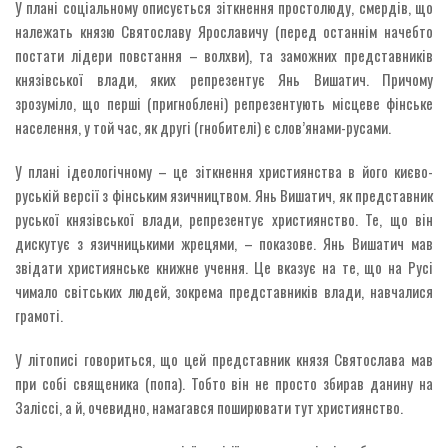
У плані соціальному описується зіткнення простолюду, смердів, що
належать князю Святославу Ярославичу (перед останнім начебто
постати лідери повстання – волхви), та заможних представників
князівської влади, яких репрезентує Янь Вишатич. Причому
зрозуміло, що перші (пригноблені) репрезентують місцеве фінське
населення, у той час, як другі (гнобителі) є слов’янами-русами.
У плані ідеологічному – це зіткнення християнства в його києво-
руській версії з фінським язичництвом. Янь Вишатич, як представник
руської князівської влади, репрезентує християнство. Те, що він
дискутує з язичницькими жрецями, – показове. Янь Вишатич мав
звідати християнське книжне учення. Це вказує на те, що на Русі
чимало світських людей, зокрема представників влади, навчалися
грамоті.
У літописі говориться, що цей представник князя Святослава мав
при собі священика (попа). Тобто він не просто збирав данину на
Заліссі, а й, очевидно, намагався поширювати тут християнство.