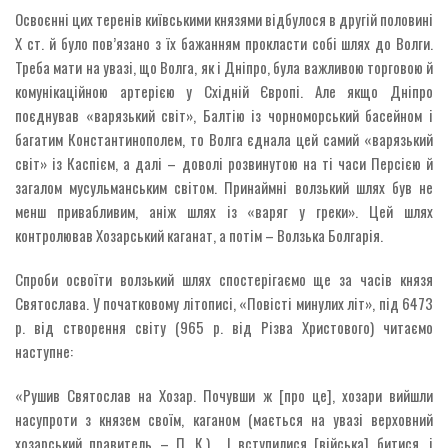
Освоєнні цих теренів київськими князями відбулося в другій половині
Х ст. й було пов’язано з їх бажанням прокласти собі шлях до Волги.
Треба мати на увазі, що Волга, як і Дніпро, була важливою торговою й
комунікаційною артерією у Східній Європі. Але якщо Дніпро
поєднував «варязький світ», Балтію із чорноморський басейном і
багатим Константинополем, то Волга єднала цей самий «варязький
світ» із Каспієм, а далі – доволі розвинутою на ті часи Персією й
загалом мусульманським світом. Принаймні волзький шлях був не
менш привабливим, аніж шлях із «варяг у греки». Цей шлях
контролював Хозарський каганат, а потім – Волзька Болгарія.
Спроби освоїти волзький шлях спостерігаємо ще за часів князя
Святослава. У початковому літописі, «Повісті минулих літ», під 6473
р. від створення світу (965 р. від Різва Христового) читаємо
наступне:
«Рушив Святослав на Хозар. Почувши ж [про це], хозари вийшли
насупроти з князем своїм, каганом (мається на увазі верховний
хозарський правитель – П. К.)… І вступилися [війська] битися, і