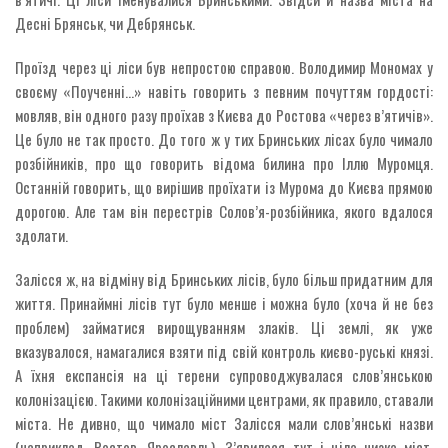
Десні Брянськ, чи Дебрянськ.
Проїзд через ці ліси був непростою справою. Володимир Мономах у
своєму «Поученні…» навіть говорить з певним почуттям гордості:
мовляв, він одного разу проїхав з Києва до Ростова «через в’ятичів».
Це було не так просто. До того ж у тих Бринських лісах було чимало
розбійників, про що говорить відома билина про Іллю Муромця.
Останній говорить, що вирішив проїхати із Мурома до Києва прямою
дорогою. Але там він перестрів Солов’я-розбійника, якого вдалося
здолати.
Залісся ж, на відміну від Бринських лісів, було більш придатним для
життя. Принаймні лісів тут було менше і можна було (хоча й не без
проблем) займатися вирощуванням злаків. Ці землі, як уже
вказувалося, намагалися взяти під свій контроль києво-руські князі.
А їхня експансія на ці терени супроводжувалася слов’янською
колонізацією. Такими колонізаційними центрами, як правило, ставали
міста. Не дивно, що чимало міст Залісся мали слов’янські назви
(наприклад, Ростов, Ярославль). З’явилася тут і ціла низка міст,