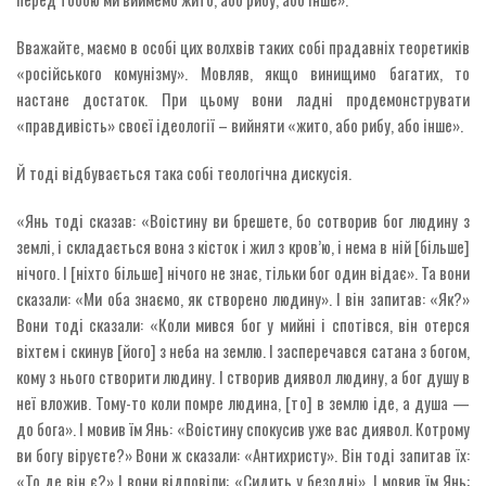
Вважайте, маємо в особі цих волхвів таких собі прадавніх теоретиків
«російського комунізму». Мовляв, якщо винищимо багатих, то
настане достаток. При цьому вони ладні продемонструвати
«правдивість» своєї ідеології – вийняти «жито, або рибу, або інше».
Й тоді відбувається така собі теологічна дискусія.
«Янь тоді сказав: «Воістину ви брешете, бо сотворив бог людину з
землі, і складається вона з кісток і жил з кров’ю, і нема в ній [більше]
нічого. І [ніхто більше] нічого не знає, тільки бог один відає». Та вони
сказали: «Ми оба знаємо, як створено людину». І він запитав: «Як?»
Вони тоді сказали: «Коли мився бог у мийні і спотівся, він отерся
віхтем і скинув [його] з неба на землю. І засперечався сатана з богом,
кому з нього створити людину. І створив диявол людину, а бог душу в
неї вложив. Тому-то коли помре людина, [то] в землю іде, а душа —
до бога». І мовив їм Янь: «Воістину спокусив уже вас диявол. Котрому
ви богу віруєте?» Вони ж сказали: «Антихристу». Він тоді запитав їх:
«То де він є?» І вони відповіли: «Сидить у безодні». І мовив їм Янь: