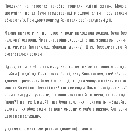
Продукти на погостах начебто тримали «ліпші жони». Можна
зрозуміти, що це були представниці місцевої еліти. І ось волхви
вбивають їх. При цьому вони здійснювали свої чаклунські дії.
Можна припустити, що погости, коли приходили волхви, були без
належної охорони. Ймовірно, воїни-охоронці із них з якихось причин
відлучилися (наприклад, збирали данину). Цією беззахисністю й
скористалися волхви.
Однак, як пише «Повість минулих літ», «у той же час випала нагода
прийти [сюди] од Святослава Яневі, сину Вишатиному, який збирав
данину. І розказали йому білоозерці, що два чаклуни побили многих
жон по Волзі і по Шексні і прийшли вже сюди. Янь же, вивідавши, чиї
вони є смерди, і узнавши, що вони власного його князя, послав тоді
[попа?] до тих [людей] , що були коло них, і сказав їм: «Видайте
волхвів тих обох сюди, бо вони смерди є мойого князя». Але вони
цього не послухали».
У цьому фрагменті зустрічаємо цікаву інформацію.