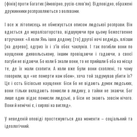
(фінів) проти багатих (ймовірно, русів-слов’ян). Відповідно, ображені
дружинники розправляються з волхвами.
І все ж літописець не обмежується описом людської розправи. Він
вдається до моралізаторства, відшукуючи при цьому божественне
втручання: «А коли Янь ішов додому, [то] другої ночі ведмідь, влізши
[на дерево], одгриз їх і з’їв обох чаклунів. І так погибли вони по
наущенню диявольському, іншим провіщаючи і гадаючи, а своєї
пагуби не відаючи. Бо коли б знали вони, то не прийшли б оба на місце
те, де їх мали схопити. А коли вже були вони схоплені, то чому
говорили, що «не померти нам обом», хоча той задумував убити їх?
Це і єсть бісівське наущення: біси бо не відають думок людських,
вони тільки вкладають помисли в людину, а тайни не знаючи. Бог
лише один відає помисли людські, а біси не знають зовсім нічого.
Вони й немічні є, і хиряві на вигляд».
У неведеній оповіді простежуються два моменти – соціальний та
ідеологічний.