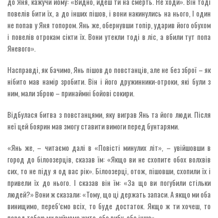
до Яня, кажучи йому: «Видно, йдеш ти на смерть. Не ходи». Він тоді
повелів бити їх, а до інших пішов, і вони накинулись на нього, І один
не попав у Яня топором. Янь же, обернувши топір, ударив його обухом
і повелів отрокам сікти їх. Вони утекли тоді в ліс, а вбили тут попа
Яневого».
Насправді, як бачимо, Янь пішов до повстанців, але не без зброї – як
нібито мав намір зробити. Він і його дружинники-отроки, які були з
ним, мали зброю – принаймні бойові сокири.
Відбулася битва з повстанцями, яку виграв Янь та його люди. Після
неї цей боярин мав змогу ставити вимоги перед бунтарями.
«Янь же, – читаємо далі в «Повісті минулих літ», – увійшовши в
город до білоозерців, сказав їм: «Якщо ви не схопите обох волхвів
сих, то не піду я од вас рік». Білоозерці, отож, пішовши, схопили їх і
привели їх до нього. І сказав він їм: «За що ви погубили стільки
людей?» Вони ж сказали: «Тому, що ці держать запаси. А якщо ми оба
винищимо, переб’ємо всіх, то буде достаток. Якщо ж ти хочеш, то
перед тобою ми виймемо жито, або рибу, або інше».