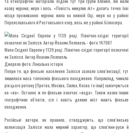
та етнографічні матеріали. Відомі тут три групи племен, які мали
назву мурома, меря і весь. «Повість минулих літ» досить точно їхні
місця проживання: мурома жила на нижній Оці, меря на у районі
Переяславського й Ростовського озер, весь же у районі Білоозера.
Мапа Східної Європи у 1139 році. Північно-східні території позначені
як Залісся. Автор Йоахим Лелевель
Джерело фото: Локальна історія
Попри те, що фінське населення Залісся зазнало слов’янізації, тут
лишилася маса топонімів фінського походження. Наприклад, чимало
рік цього регіону (Протва, Москва, Силва, Косва та інші) закінчуються
на «ва». Останнє ж по-фінськи означає «вода». Також назви інших
географічних об’єктів, сіл і навіть деяких міст мають фінське
походження.
Російські автори, як правило, стверджують, що слов’янська
колонізація Залісся мала мирний характер, що слов’яни-руси й