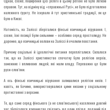
Однак, схоже, поширення цієї релігії в цьому регіоні не було легкою
справою. Тут, на відміну від «справжньої Русі», не було підготовлено
належного ґрунту. Не існувало й тут християнської традиції, як це
було в Києві.
Натомість, на Заліссі зберігалися фінські язичницькі вірування. І,
схоже, їхні позиції були сильними – особливо серед простолюду. Не
даремно, що язичницькі волхви на Заліссі й очолили повстання.
Причому соціальні й ідеологічні питання перепліталися. Склалося
так, що на Заліссі християнство спочатку було релігією верхів,
заможних і впливових людей, які мали владу. Переважно це були
руси-слов’яни.
А ось фінські язичницькі вірування залишалися релігією низів. І
навіть, як бачимо, використовувалися цими низами у соціальному
протистоянні з верхами.
Те, що саме серед фінського (а не слов’янського) населення довгий
час зберігалося язичництво свідчить ще один епізод, поданий під