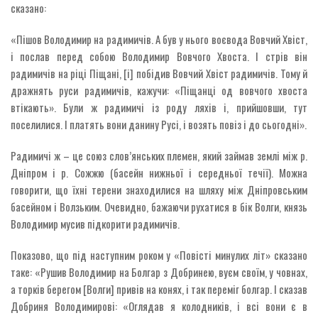
сказано:
«Пішов Володимир на радимичів. А був у нього воєвода Вовчий Хвіст,
і послав перед собою Володимир Вовчого Хвоста. І стрів він
радимичів на ріці Піщані, [і] побідив Вовчий Хвіст радимичів. Тому й
дражнять руси радимичів, кажучи: «Піщанці од вовчого хвоста
втікають». Були ж радимичі із роду ляхів і, прийшовши, тут
поселилися. І платять вони данину Русі, і возять повіз і до сьогодні».
Радимичі ж – це союз слов’янських племен, який займав землі між р.
Дніпром і р. Сожжю (басейн нижньої і середньої течії). Можна
говорити, що їхні терени знаходилися на шляху між Дніпровським
басейном і Волзьким. Очевидно, бажаючи рухатися в бік Волги, князь
Володимир мусив підкорити радимичів.
Показово, що під наступним роком у «Повісті минулих літ» сказано
таке: «Рушив Володимир на Болгар з Добринею, вуєм своїм, у човнах,
а торків берегом [Волги] привів на конях, і так переміг болгар. І сказав
Добриня Володимирові: «Оглядав я колодників, і всі вони є в