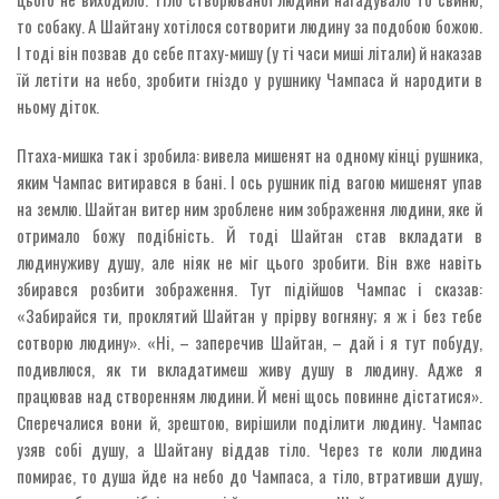
то собаку. А Шайтану хотілося сотворити людину за подобою божою.
І тоді він позвав до себе птаху-мишу (у ті часи миші літали) й наказав
їй летіти на небо, зробити гніздо у рушнику Чампаса й народити в
ньому діток.
Птаха-мишка так і зробила: вивела мишенят на одному кінці рушника,
яким Чампас витирався в бані. І ось рушник під вагою мишенят упав
на землю. Шайтан витер ним зроблене ним зображення людини, яке й
отримало божу подібність. Й тоді Шайтан став вкладати в
людинуживу душу, але ніяк не міг цього зробити. Він вже навіть
збирався розбити зображення. Тут підійшов Чампас і сказав:
«Забирайся ти, проклятий Шайтан у прірву вогняну; я ж і без тебе
сотворю людину». «Ні, – заперечив Шайтан, – дай і я тут побуду,
подивлюся, як ти вкладатимеш живу душу в людину. Адже я
працював над створенням людини. Й мені щось повинне дістатися».
Сперечалися вони й, зрештою, вирішили поділити людину. Чампас
узяв собі душу, а Шайтану віддав тіло. Через те коли людина
помирає, то душа йде на небо до Чампаса, а тіло, втративши душу,