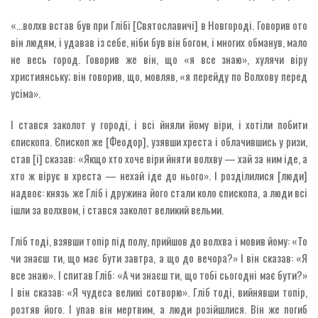
«…волхв встав був при Глібі [Святославичі] в Новгороді. Говорив ото
він людям, і удавав із себе, ніби був він богом, і многих обманув, мало
не весь город. Говорив же він, що «я все знаю», хулячи віру
християнську; він говорив, що, мовляв, «я перейду по Волхову перед
усіма».
І стався заколот у городі, і всі йняли йому віри, і хотіли побити
єпископа. Єпископ же [Феодор], узявши хреста і облачившись у ризи,
став [і] сказав: «Якщо хто хоче віри йняти волхву — хай за ним іде, а
хто ж вірує в хреста — нехай іде до нього». І розділилися [люди]
надвоє: князь же Гліб і дружина його стали коло єпископа, а люди всі
ішли за волхвом, і стався заколот великий вельми.
Гліб тоді, взявши топір під полу, прийшов до волхва і мовив йому: «То
чи знаєш ти, що має бути завтра, а що до вечора?» І він сказав: «Я
все знаю». І спитав Гліб: «А чи знаєш ти, що тобі сьогодні має бути?»
І він сказав: «Я чудеса великі сотворю». Гліб тоді, вийнявши топір,
розтяв його. І упав він мертвим, а люди розійшлися. Він же погиб