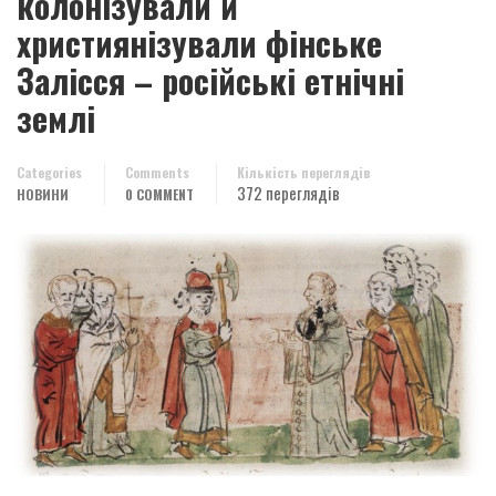
колонізували й
християнізували фінське
Залісся – російські етнічні
землі
Categories
Comments
Кількість переглядів
372 переглядів
НОВИНИ
0 COMMENT