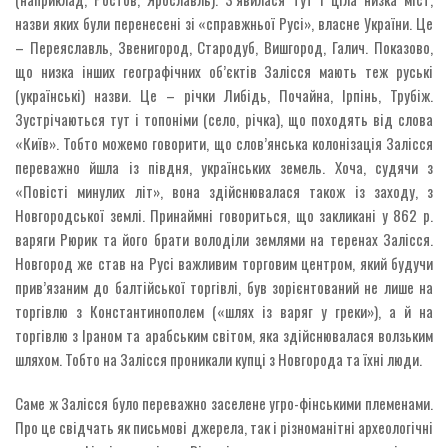
назви яких були перенесені зі «справжньої Русі», власне України. Це
– Переяславль, Звенигород, Стародуб, Вишгород, Галич. Показово,
що низка інших географічних об’єктів Залісся мають теж руські
(українські) назви. Це – річки Либідь, Почайна, Ірпінь, Трубіж.
Зустрічаються тут і топоніми (село, річка), що походять від слова
«Київ». Тобто можемо говорити, що слов’янська колонізація Залісся
переважно йшла із півдня, українських земель. Хоча, судячи з
«Повісті минулих літ», вона здійснювалася також із заходу, з
Новгородської землі. Принаймні говориться, що закликані у 862 р.
варяги Рюрик та його брати володіли землями на теренах Залісся.
Новгород же став на Русі важливим торговим центром, який будучи
прив’язаним до балтійської торгівлі, був зорієнтований не лише на
торгівлю з Константинополем («шлях із варяг у греки»), а й на
торгівлю з Іраном та арабським світом, яка здійснювалася волзьким
шляхом. Тобто на Залісся проникали купці з Новгорода та їхні люди.
Саме ж Залісся було переважно заселене угро-фінськими племенами.
Про це свідчать як письмові джерела, так і різноманітні археологічні