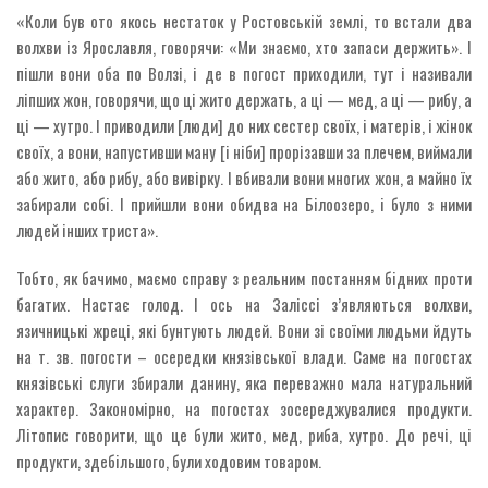
«Коли був ото якось нестаток у Ростовській землі, то встали два
волхви із Ярославля, говорячи: «Ми знаємо, хто запаси держить». І
пішли вони оба по Волзі, і де в погост приходили, тут і називали
ліпших жон, говорячи, що ці жито держать, а ці — мед, а ці — рибу, а
ці — хутро. І приводили [люди] до них сестер своїх, і матерів, і жінок
своїх, а вони, напустивши ману [і ніби] прорізавши за плечем, виймали
або жито, або рибу, або вивірку. І вбивали вони многих жон, а майно їх
забирали собі. І прийшли вони обидва на Білоозеро, і було з ними
людей інших триста».
Тобто, як бачимо, маємо справу з реальним постанням бідних проти
багатих. Настає голод. І ось на Заліссі з’являються волхви,
язичницькі жреці, які бунтують людей. Вони зі своїми людьми йдуть
на т. зв. погости – осередки князівської влади. Саме на погостах
князівські слуги збирали данину, яка переважно мала натуральний
характер. Закономірно, на погостах зосереджувалися продукти.
Літопис говорити, що це були жито, мед, риба, хутро. До речі, ці
продукти, здебільшого, були ходовим товаром.