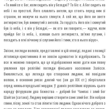
«То який се є бог, коли сидить він у безодні? То біс є. А бог сидить на
небі і на престолі. Його славлять ангели, що стоять перед ним зі
страхом, не можучи на нього глянути. А сей же, що його ви звете
антихристом, був викинутий з ангелів. За гордість його він і скинутий
був із неба, і є він у безодні,— як ото ви говорите,— ждучи, коли
прийде бог із неба, і, взявши сього антихриста, зв’яже путами, і
посадить в огні вічному зі слугами його і тими, хто в нього вірує».
Звісно, погляди волхвів, представлені в цій оповіді, подані з позиції
літописця-християнина й не зовсім адекватно їх відображають. Та
все ж можемо говорити, що це відображення може дати нам певну
уявлення про релігійні погляди фінського населення Залісся.
Виявляється, що легенда про створення людини, які повідали
волхви, в основних рисах довгий час (аж до ХІХ ст.) зберігалася
серед нижньогородської мордви. У давніх релігійних вірувань цього
народу фігурували два божества – добрий бог Чампас і злий бог
Шайтан (сатана). Людину вирішив створити саме злий бог. Він набрав
глини, піску, землі та став ліпити тіло людини. Однак нічого доброго з
цього не виходило. Тіло створюваної людини нагадувало то свиню,