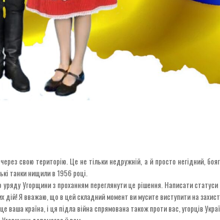
ерез свою територію. Це не тільки недружній, а й просто негідний, бояг
ькі танки нищили в 1956 році.
о уряду Угорщини з проханням переглянути це рішення. Написати статуси у
ших дій! Я вважаю, що в цей складний момент ви мусите виступити на захист
 це ваша країна, і ця підла війна спрямована також проти вас, угорців Укра
 Угорщини допомагає й вам.