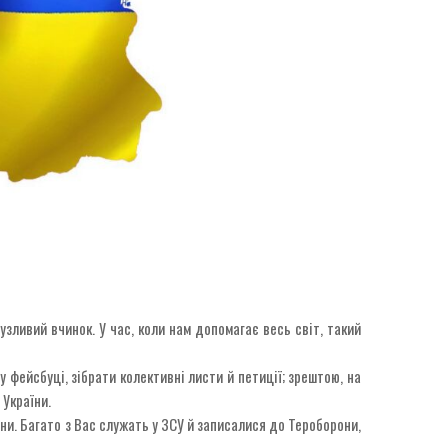
узливий вчинок. У час, коли нам допомагає весь світ, такий
 фейсбуці, зібрати колективні листи й петиції; зрештою, на
 України.
їни. Багато з Вас служать у ЗСУ й записалися до Тероборони,