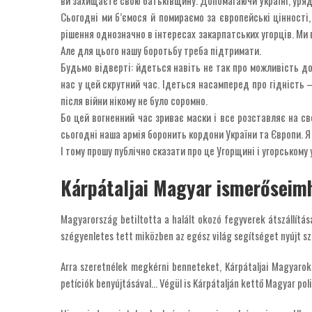
Сьогодні ми б’ємося й помираємо за європейські цінності,
рішення однозначно в інтересах закарпатських угорців. Ми в
Але для цього нашу боротьбу треба підтримати.
Будьмо відверті: йдеться навіть не так про можливість дос
нас у цей скрутний час. Ідеться насамперед про гідність –
після війни нікому не було соромно.
Бо цей вогненний час зриває маски і все розставляє на сво
сьогодні наша армія боронить кордони України та Європи. Я
І тому прошу публічно сказати про це Угорщині і угорському 
Kárpátaljai Magyar ismerőseimh
Magyarország betiltotta a halált okozó fegyverek átszállítá
szégyenletes tett miközben az egész világ segítséget nyújt s
Arra szeretnélek megkérni benneteket, Kárpátaljai Magyarokat
petíciók benyújtásával… Végül is Kárpátalján kettő Magyar polit