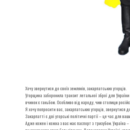
Хочу звернутися до своїх земляків, закарпатських угорців.
Угорщина заборонила транзит летальної зброї для України ч
вчинок є ганьбою. Особливо від народу, чию столицю російс
Я хочу попросити вас, закарпатських угорців, звернутися д
Закарпатті є дві угорські політичні партії – це час для ва
Адже кожен і кожна з вас має паспорт з тризубом. Україна –
ви захищаєте свою батьківщину. Допомагаючи Україні, уряд