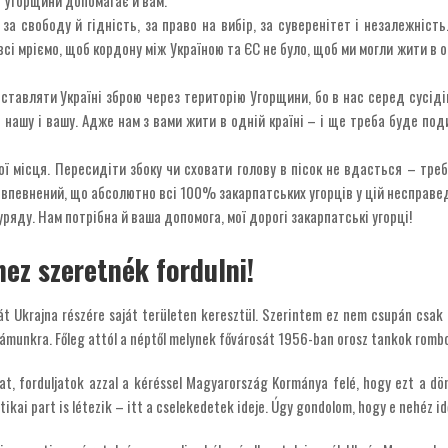
 за свободу й гідність, за право на вибір, за суверенітет і незалежніст
сі мріємо, щоб кордону між Україною та ЄС не було, щоб ми могли жити в о
тавляти Україні зброю через територію Угорщини, бо в нас серед сусідів
 нашу і вашу. Адже нам з вами жити в одній країні – і ще треба буде по
ї місця. Пересидіти збоку чи сховати голову в пісок не вдасться – треб
 впевнений, що абсолютно всі 100% закарпатських угорців у цій несправед
уряду. Нам потрібна й ваша допомога, мої дорогі закарпатські угорці!
ez szeretnék fordulni!
sát Ukrajna részére saját területen keresztül. Szerintem ez nem csupán csak
zámunkra. Főleg attól a néptől melynek fővárosát 1956-ban orosz tankok rombo
, forduljatok azzal a kéréssel Magyarország Kormánya felé, hogy ezt a dönté
ikai part is létezik – itt a cselekedetek ideje. Úgy gondolom, hogy e nehéz id