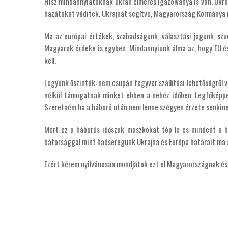
Hisz mindannyiatoknak ukrán címeres igazolványa is van. Ukrajn
hazátokat véditek. Ukrajnát segítve, Magyarország Kormánya n
Ma az európai értékek, szabadságunk, választási jogunk, sz
Magyarok érdeke is egyben. Mindannyiunk álma az, hogy EU é
kell.
Legyünk őszinték: nem csupán fegyver szállítási lehetőségről
nélkül támogatnak minket ebben a nehéz időben. Legfőképpen
Szeretném ha a háború után nem lenne szégyen érzete senkine
Mert ez a háborús időszak maszkokat tép le es mindent a he
bátorsággal mint hadseregünk Ukrajna és Európa határait ma 
Ezért kérem nyilvánosan mondjátok ezt el Magyarországnak és