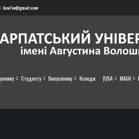
kau7av@gmail.com
упнику
Студенту
Випускнику
Коледж
УУБА
МАБН