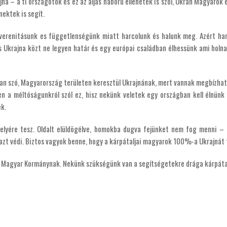
a – a ti országotok és ez az aljas háború ellenetek is szól, Ukrán Magyarok e
ektek is segít.
uverenitásunk es függetlenségünk miatt harcolunk és halunk meg. Azért har
s Ukrajna közt ne legyen határ és egy európai családban élhessünk ami holn
 van szó, Magyarország területen keresztül Ukrajnának, mert vannak megbízha
 a méltóságunkról szól ez, hisz nekünk veletek egy országban kell élnünk
k.
lyére tesz. Oldalt elüldögélve, homokba dugva fejünket nem fog menni – áll
azt védi. Biztos vagyok benne, hogy a kárpátaljai magyarok 100%-a Ukrajnát
 Magyar Kormánynak. Nekünk szükségünk van a segítségetekre drága kárpátal