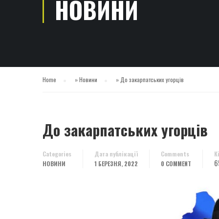
НОВИНИ
Home
»
Новини
»
До закарпатських угорців
До закарпатських угорців
Categories
Дата публікації
Comments
К
6
НОВИНИ
1 БЕРЕЗНЯ, 2022
0 COMMENT