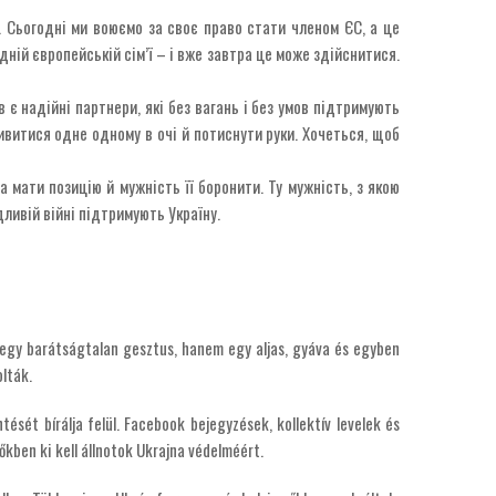
ь. Сьогодні ми воюємо за своє право стати членом ЄС, а це
дній європейській сім’ї – і вже завтра це може здійснитися.
 є надійні партнери, які без вагань і без умов підтримують
дивитися одне одному в очі й потиснути руки. Хочеться, щоб
а мати позицію й мужність її боронити. Ту мужність, з якою
ливій війні підтримують Україну.
 egy barátságtalan gesztus, hanem egy aljas, gyáva és egyben
lták.
sét bírálja felül. Facebook bejegyzések, kollektív levelek és
őkben ki kell állnotok Ukrajna védelméért.