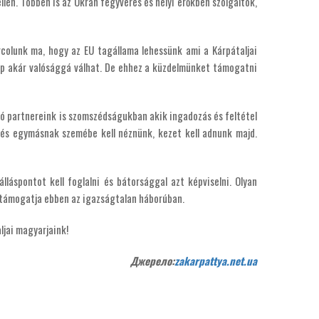
llen. Többen is az Ukrán fegyveres és helyi erőkben szolgáltok,
colunk ma, hogy az EU tagállama lehessünk ami a Kárpátaljai
ap akár valósággá válhat. De ehhez a küzdelmünket támogatni
tó partnereink is szomszédságukban akik ingadozás és feltétel
 és egymásnak szemébe kell néznünk, kezet kell adnunk majd.
áspontot kell foglalni és bátorsággal azt képviselni. Olyan
 támogatja ebben az igazságtalan háborúban.
jai magyarjaink!
Джерело:
zakarpattya.net.ua