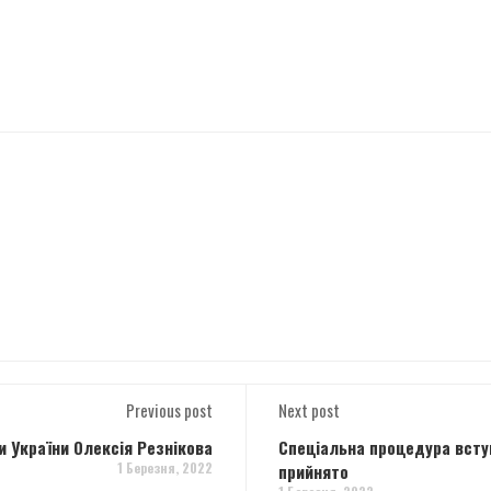
Previous post
Next post
и України Олексія Резнікова
Спеціальна процедура вступ
1 Березня, 2022
прийнято