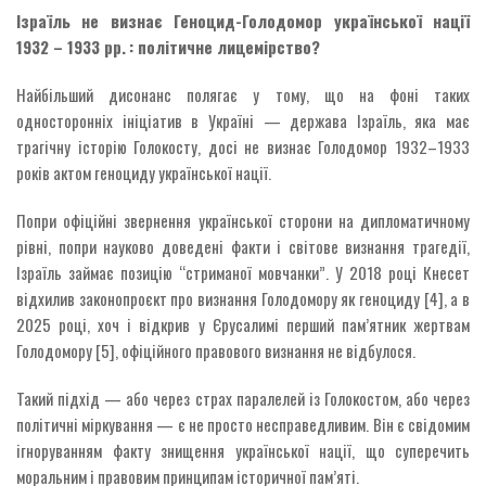
Ізраїль не визнає Геноцид-Голодомор
української нації
1932 – 1933 рр.
: політичне лицемірство?
Найбільший дисонанс полягає у тому, що на фоні таких
односторонніх ініціатив в Україні — держава Ізраїль, яка має
трагічну історію Голокосту, досі не визнає Голодомор 1932–1933
років актом геноциду української нації.
Попри офіційні звернення української сторони на дипломатичному
рівні, попри науково доведені факти і світове визнання трагедії,
Ізраїль займає позицію “стриманої мовчанки”. У 2018 році Кнесет
відхилив законопроєкт про визнання Голодомору як геноциду [4], а в
2025 році, хоч і відкрив у Єрусалимі перший пам’ятник жертвам
Голодомору [5], офіційного правового визнання не відбулося.
Такий підхід — або через страх паралелей із Голокостом, або через
політичні міркування — є не просто несправедливим. Він є свідомим
ігноруванням факту знищення української нації, що суперечить
моральним і правовим принципам історичної пам’яті.