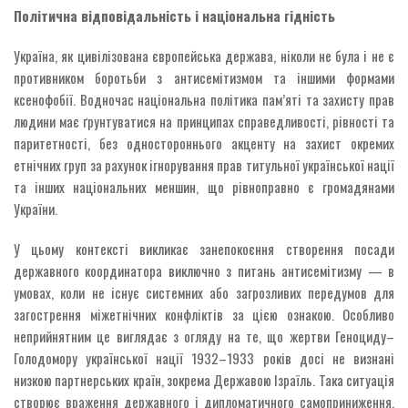
Політична відповідальність і національна гідність
Україна, як цивілізована європейська держава, ніколи не була і не є
противником боротьби з антисемітизмом та іншими формами
ксенофобії. Водночас національна політика пам’яті та захисту прав
людини має ґрунтуватися на принципах справедливості, рівності та
паритетності, без одностороннього акценту на захист окремих
етнічних груп за рахунок ігнорування прав титульної української нації
та інших національних меншин, що рівноправно є громадянами
України.
У цьому контексті викликає занепокоєння створення посади
державного координатора виключно з питань антисемітизму — в
умовах, коли не існує системних або загрозливих передумов для
загострення міжетнічних конфліктів за цією ознакою. Особливо
неприйнятним це виглядає з огляду на те, що жертви Геноциду–
Голодомору української нації 1932–1933 років досі не визнані
низкою партнерських країн, зокрема Державою Ізраїль. Така ситуація
створює враження державного і дипломатичного самоприниження,