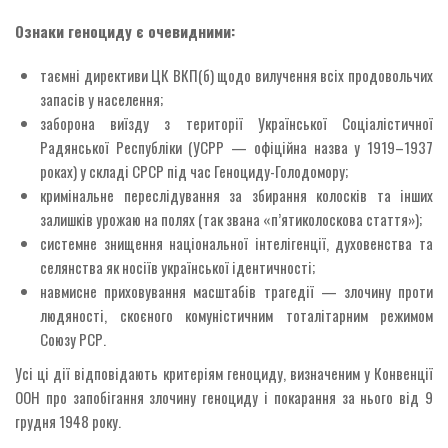
Ознаки геноциду є очевидними:
таємні директиви ЦК ВКП(б) щодо вилучення всіх продовольчих
запасів у населення;
заборона виїзду з території Української Соціалістичної
Радянської Республіки (УСРР — офіційна назва у 1919–1937
роках) у складі СРСР під час Геноциду-Голодомору;
кримінальне переслідування за збирання колосків та інших
залишків урожаю на полях (так звана «п’ятиколоскова стаття»);
системне знищення національної інтелігенції, духовенства та
селянства як носіїв української ідентичності;
навмисне приховування масштабів трагедії — злочину проти
людяності, скоєного комуністичним тоталітарним режимом
Союзу РСР.
Усі ці дії відповідають критеріям геноциду, визначеним у Конвенції
ООН про запобігання злочину геноциду і покарання за нього від 9
грудня 1948 року.