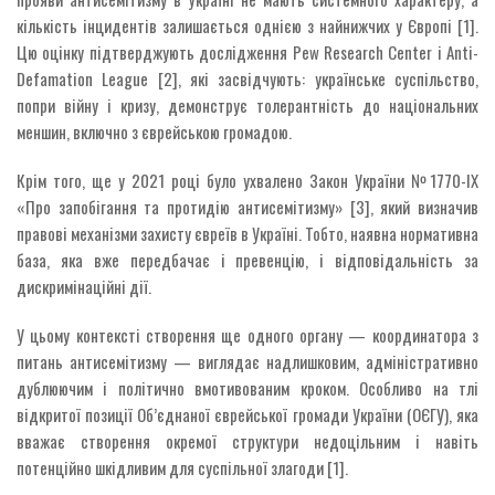
кількість інцидентів залишається однією з найнижчих у Європі [1].
Цю оцінку підтверджують дослідження Pew Research Center і Anti-
Defamation League [2], які засвідчують: українське суспільство,
попри війну і кризу, демонструє толерантність до національних
меншин, включно з єврейською громадою.
Крім того, ще у 2021 році було ухвалено Закон України №1770-ІХ
«Про запобігання та протидію антисемітизму» [3], який визначив
правові механізми захисту євреїв в Україні. Тобто, наявна нормативна
база, яка вже передбачає і превенцію, і відповідальність за
дискримінаційні дії.
У цьому контексті створення ще одного органу — координатора з
питань антисемітизму — виглядає надлишковим, адміністративно
дублюючим і політично вмотивованим кроком. Особливо на тлі
відкритої позиції Об’єднаної єврейської громади України (ОЄГУ), яка
вважає створення окремої структури недоцільним і навіть
потенційно шкідливим для суспільної злагоди [1].