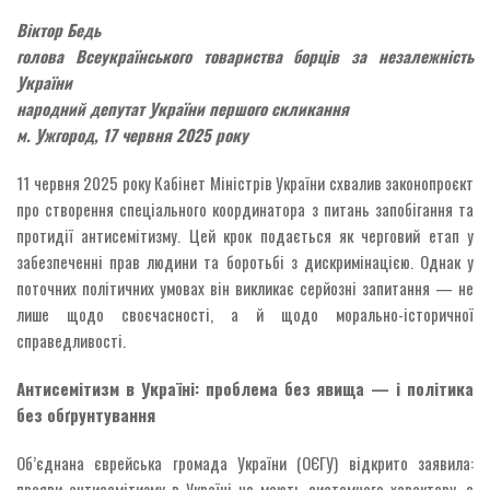
Віктор Бедь
голова Всеукраїнського товариства борців за незалежність
України
народний депутат України першого скликання
м. Ужгород, 17
червня 2025 року
11 червня 2025 року Кабінет Міністрів України схвалив законопроєкт
про створення спеціального координатора з питань запобігання та
протидії антисемітизму. Цей крок подається як черговий етап у
забезпеченні прав людини та боротьбі з дискримінацією. Однак у
поточних політичних умовах він викликає серйозні запитання — не
лише щодо своєчасності, а й щодо морально-історичної
справедливості.
Антисемітизм в Україні: проблема без явища — і політика
без обґрунтування
Об’єднана єврейська громада України (ОЄГУ) відкрито заявила:
прояви антисемітизму в Україні не мають системного характеру, а