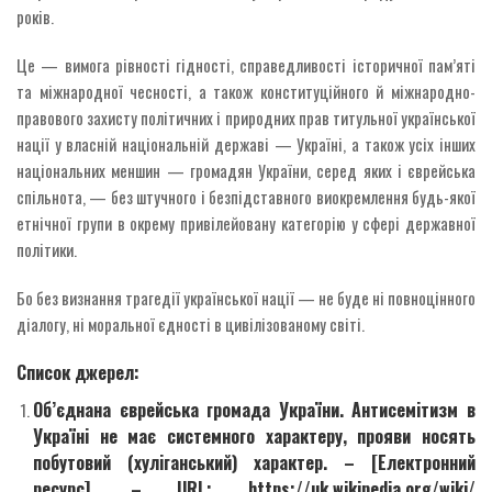
років.
Це — вимога рівності гідності, справедливості історичної пам’яті
та міжнародної чесності, а також конституційного й міжнародно-
правового захисту політичних і природних прав титульної української
нації у власній національній державі — Україні, а також усіх інших
національних меншин — громадян України, серед яких і єврейська
спільнота, — без штучного і безпідставного виокремлення будь-якої
етнічної групи в окрему привілейовану категорію у сфері державної
політики.
Бо без визнання трагедії української нації — не буде ні повноцінного
діалогу, ні моральної єдності в цивілізованому світі.
Список джерел:
Об’єднана єврейська громада України. Антисемітизм в
Україні не має системного характеру, прояви носять
побутовий (хуліганський) характер. – [Електронний
ресурс]. – URL: https://uk.wikipedia.org/wiki/