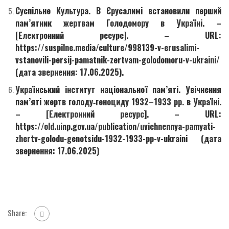
Суспільне Культура. В Єрусалимі встановили перший
пам’ятник жертвам Голодомору в Україні. –
[Електронний ресурс]. – URL:
https://suspilne.media/culture/998139-v-erusalimi-
vstanovili-persij-pamatnik-zertvam-golodomoru-v-ukraini/
(дата звернення: 17.06.2025).
Український інститут національної пам’яті. Увічнення
пам’яті жертв голоду‑геноциду 1932–1933 рр. в Україні.
– [Електронний ресурс]. – URL:
https://old.uinp.gov.ua/publication/uvichnennya-pamyati-
zhertv-golodu-genotsidu-1932-1933-pp-v-ukraini (дата
звернення: 17.06.2025)
Share: