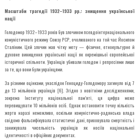
Масштаби трагедії 1932–1933 рр.: знищення української
нації
Голодомор 1932–1933 років був злочином псевдоінтернаціонального
комуністичного режиму Союзу РСР, очолюваного на той час Йосипом
Сталіним. Цей злочин мав чітку мету — фізичне, етнокультурне й
духовне винищення української нації як окремішньої європейської
історичної спільноти. Українців убивали голодом і репресіями лише
за те, що вони були українцями.
За різними оцінками, унаслідок Геноциду-Голодомору загинуло від 7
до 13 мільйонів українців [6]. Згідно з новітніми дослідженнями,
зокрема Інституту національної пам’яті, ця цифра може
перевищувати 10 мільйонів осіб. Однак встановити точну кількість
жертв наразі неможливо, оскільки комуністично-радянська влада
свідомо фальсифікувала статистичні дані, приховувала смертність і
занижувала чисельність українців як носіїв національної
ідентичності в офіційних документах.