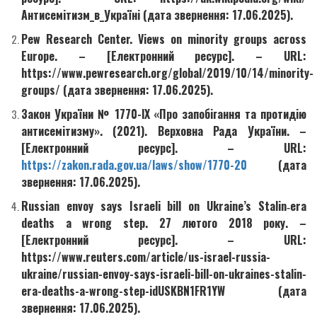
Антисемітизм_в_Україні (дата звернення: 17.06.2025).
Pew Research Center. Views on minority groups across
Europe. – [Електронний ресурс]. – URL:
https://www.pewresearch.org/global/2019/10/14/minority-
groups/ (дата звернення: 17.06.2025).
Закон України № 1770-ІХ «Про запобігання та протидію
антисемітизму». (2021). Верховна Рада України. –
[Електронний ресурс]. – URL:
https://zakon.rada.gov.ua/laws/show/1770-20
(дата
звернення: 17.06.2025).
Russian envoy says Israeli bill on Ukraine’s Stalin‑era
deaths a wrong step. 27 лютого 2018 року. –
[Електронний ресурс]. – URL:
https://www.reuters.com/article/us-israel-russia-
ukraine/russian-envoy-says-israeli-bill-on-ukraines-stalin-
era-deaths-a-wrong-step-idUSKBN1FR1YW (дата
звернення: 17.06.2025).