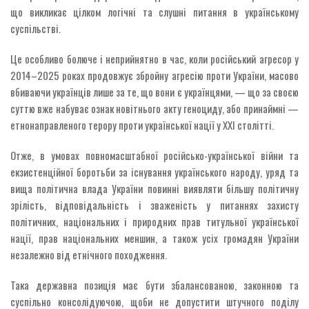
що викликає цілком логічні та слушні питання в українському
суспільстві.
Це особливо болюче і неприйнятно в час, коли російський агресор у
2014–2025 роках продовжує збройну агресію проти України, масово
вбиваючи українців лише за те, що вони є українцями, — що за своєю
суттю вже набуває ознак новітнього акту геноциду, або принаймні —
етнонаправленого терору проти української нації у ХХІ столітті.
Отже, в умовах повномасштабної російсько-української війни та
екзистенційної боротьби за існування українського народу, уряд та
вища політична влада України повинні виявляти більшу політичну
зрілість, відповідальність і зваженість у питаннях захисту
політичних, національних і природних прав титульної української
нації, прав національних меншин, а також усіх громадян України
незалежно від етнічного походження.
Така державна позиція має бути збалансованою, законною та
суспільно консолідуючою, щоби не допустити штучного поділу