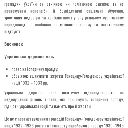
громадян України за етнічною чи політичною ознакою та не
провокувати непотрібні й безпідставні соціальні збурення,
зростання недовіри чи конфліктності у внутрішньому суспільному
середовищі — особливо на міжнаціональному та міжетнічному
підґрунті.
Висновок
Українська держава має:
право на історичну правду;
обов’язок вшанувати жертви Геноциду-Голодомору української
нації 1932 – 1933 рр.
Українська держава несе політичну відповідальність за
недопущення рішень і заяв, які принижують історичну правду,
гідність української нації та пам’ять про її жертви.
Це не є протиставленням трагедій Геноциду–Голодомору української
нації 1932–1933 років та Голокосту єврейського народу 1939–1945