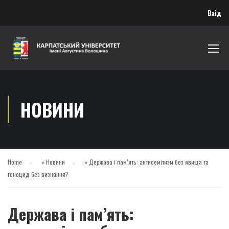
Вхід
НОВИНИ
Home
»
Новини
»
Держава і пам’ять: антисемітизм без явища та
геноцид без визнання?
Держава і пам’ять: