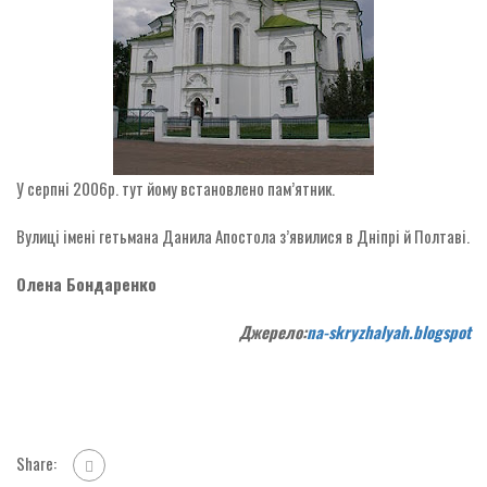
У серпні 2006р. тут йому встановлено пам’ятник.
Вулиці імені гетьмана Данила Апостола з’явилися в Дніпрі й Полтаві.
Олена Бондаренко
Джерело:
na-skryzhalyah.blogspot
Share: