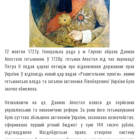
12 жовтня 1727р. Генеральна рада у м. Глухові обрала Данила
Апостола гетьманом. У 1728р. гетьман Апостол під час коронації
Петра II подав цареві петицію про відновлення державних прав
України. У відповідь новий цар видав «Рєшительниє пункти», якими
гетьманська влада та загалом автономія Лівобережної України була
значно обмежена.
Незважаючи на це, Данило Апостол взявся до серйозних
управлінських та економічних реформ. За роки його гетьманування
було суттєво збільшено автономію України, засновано казначейство,
сформовано перший річний бюджет у сумі 144 тисячі рублів,
підтверджено Магдебургське право, створено систему