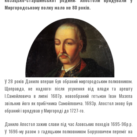
козацько-старшинської родини: Апостоли врядували у
Миргородському полку мало не 80 років.
У 28 років Данило вперше був обраний миргородським полковником.
Щоправда, не надовго: після усунення від влади та арешту
І.Самойловича в липні 1687р. новообраний гетьман Іван Мазепа
звільнив його як прибічника Самойловича. 1693р. Апостол знову був
обраний і врядував у Миргороді до 1727-го.
Данило Апостол зажив слави під час Азовських походів 1695-96р.р.
У 1696-му разом з гадяцьким полковником Боруховичем переміг на