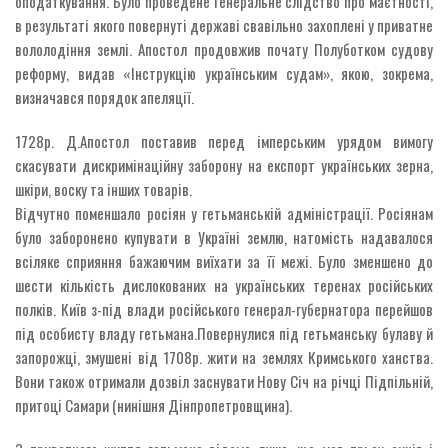
оподаткування. Було проведене Генеральне слідство про маєтності,
в результаті якого повернуті державі свавільно захоплені у приватне
вололодіння землі. Апостол продовжив почату Полуботком судову
реформу, видав «Інструкцію українським судам», якою, зокрема,
визначався порядок апеляції.
1728р. Д.Апостол поставив перед імперським урядом вимогу
скасувати дискримінаційну заборону на експорт українських зерна,
шкіри, воску та інших товарів.
Відчутно поменшало росіян у гетьманській адміністрації. Росіянам
було заборонено купувати в Україні землю, натомість надавалося
всіляке сприяння бажаючим виїхати за її межі. Було зменшено до
шести кількість дислокованих на українських теренах російських
полків. Київ з-під влади російського генерал-губернатора перейшов
під особисту владу гетьмана.Повернулися під гетьманську булаву й
запорожці, змушені від 1708р. жити на землях Кримського ханства.
Вони також отримали дозвіл заснувати Нову Січ на річці Підпільній,
притоці Самари (нинішня Дінпропетровщина).