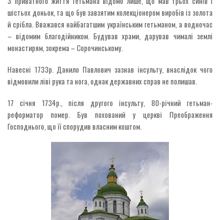
З приватного життя гетьмана відомо лише, що мав трьох синів і
шістьох доньок, та що був завзятим колекціонером виробів із золота
й срібла. Вважався найбагатшим українським гетьманом, а водночас
– відомим благодійником. Будував храми, дарував чималі землі
монастирям, зокрема – Сорочинському.
Навесні 1733р. Данило Павлович зазнав інсульту, внаслідок чого
відмовили ліві рука та нога, однак державних справ не полишав.
17 січня 1734р., після другого інсульту, 80-річний гетьман-
реформатор помер. Був похований у церкві Преображення
Господнього, що її спорудив власним коштом.