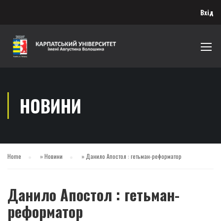
Вхід
НОВИНИ
Home
»
Новини
»
Данило Апостол : гетьман-реформатор
Данило Апостол : гетьман-
реформатор