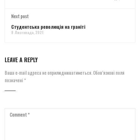
Next post
Студентська революція на граніті
8 Листопада, 2021
LEAVE A REPLY
Ваша e-mail адреса не оприлюднюватиметься.
Обов’язкові поля
позначені
*