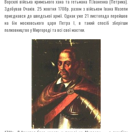
Ворсклі війська кримського хана та гетьмана П.Іваненка (Петрика).
Здобував Очаків. 25 жовтня 1708р. разом з військом Івана Мазепи
приєднався до шведської армії. Однак уже 21 листопада перейшов
на бік московського царя Петра І, в такий спосіб зберігши
полковництво у Миргороді та всі свої маєтки.