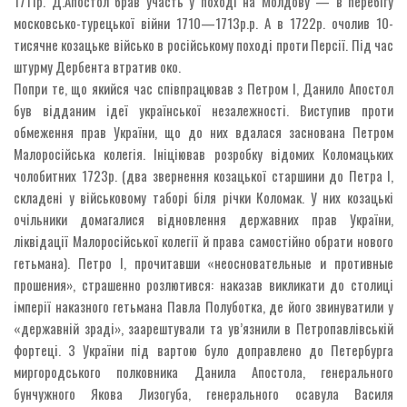
1711р. Д.Апостол брав участь у поході на Молдову — в перебігу
московсько-турецької війни 1710—1713р.р. А в 1722р. очолив 10-
тисячне козацьке військо в російському поході проти Персії. Під час
штурму Дербента втратив око.
Попри те, що якийся час співпрацював з Петром І, Данило Апостол
був відданим ідеї української незалежності. Виступив проти
обмеження прав України, що до них вдалася заснована Петром
Малоросійська колегія. Ініціював розробку відомих Коломацьких
чолобитних 1723р. (два звернення козацької старшини до Петра І,
складені у військовому таборі біля річки Коломак. У них козацькі
очільники домагалися відновлення державних прав України,
ліквідації Малоросійської колегії й права самостійно обрати нового
гетьмана). Петро І, прочитавши «неосновательные и противные
прошения», страшенно розлютився: наказав викликати до столиці
імперії наказного гетьмана Павла Полуботка, де його звинуватили у
«державній зраді», заарештували та ув’язнили в Петропавлівській
фортеці. З України під вартою було доправлено до Петербурга
миргородського полковника Данила Апостола, генерального
бунчужного Якова Лизогуба, генерального осавула Василя