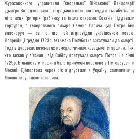
Жураховського, управителя Генеральної Військової Канцелярії
Дмитра Володковського, гадяцького полкового суддю і майбутнього
літописця Григорія Граб’янку та інших старшин. Козаків піддавали
тортурам, а генерального писаря Семена Савича цар Петро бив
власноруч — за те, що той відповідав українською мовою.
Наприкінці грудня 1723р. гетьмана Полуботка закатували до смерті.
Тоді в царських казематах померло чимало козацької старшини. Тих,
хто вижив у в’язниці, від Сибіру врятувала смерть Петра І в січні
1725р. Більшість старшини було примусом поселено в Петербурзі та
Москві. Д.Апостола через рік відпустили в Україну, залишивши у
Москві заручником його сина.