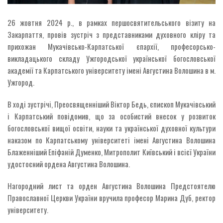
26 жовтня 2024 р., в рамках першосвятительського візиту на
Закарпаття, провів зустріч з представниками духовного кліру та
прихожан Мукачівсько-Карпатської єпархії, професорсько-
викладацького складу Ужгородської української богословської
академії та Карпатського університету імені Августина Волошина в м.
Ужгород.
В ході зустрічі, Преосвященніший Віктор Бедь, єпископ Мукачівський
і Карпатський повідомив, що за особистий внесок у розвиток
богословської вищої освіти, науки та української духовної культури
наказом по Карпатському університеті імені Августина Волошина
Блаженніший Епіфаній Думенко, Митрополит Київський і всієї України
удостоєний ордена Августина Волошина.
Нагородний лист та орден Августина Волошина Предстоятелю
Православної Церкви України вручила професор Марина Дуб, ректор
університету.