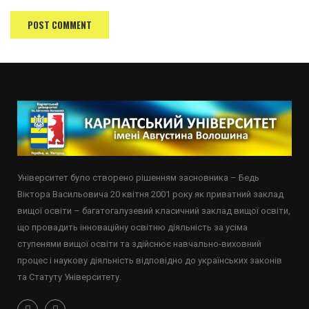
Університет було створено рішенням засновника – Бедь
Віктора Васильовича 20 квітня 2001 року як приватний заклад
вищої освіти – багатогалузевий класичний заклад вищої освіти,
що провадить інноваційну освітню діяльність за усіма
ступенями вищої освіти та здійснює навчально-виховний
процес і наукову діяльність відповідно до українських законів
та Статуту Університету.