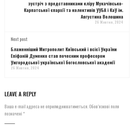
зустріч з представниками кліру Мукачівсько-
Карпатської єпархії та колективів УУБА і КаУ ім.
Августина Волошина
26 Жовтня, 2024
Next post
Блаженніший Митрополит Київський і всієї України
Епіфаній Думенко став почесним професором
Ужгородської української богословської академії
26 Жовтня, 2024
LEAVE A REPLY
Ваша e-mail адреса не оприлюднюватиметься.
Обов’язкові поля
позначені
*