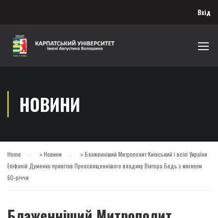
Вхід
НОВИНИ
Home
»
Новини
»
Блаженніший Митрополит Київський і всієї України
Епіфаній Думенко привітав Преосвященнішого владику Віктора Бедь з ювілеєм
60-річчя
Блаженніший Митрополит