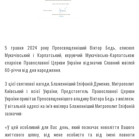
5 травня 2024 року Преосвященніший Віктор Бедь, єпископ
Мукачівський і Карпатський, керуючий Мукачівсько-Карпатською
єпархією Православної Церкви України відзначив Славний ювілей
60-річчя від дня народження.
З цієї святкової нагоди, Блаженніший Епіфаній Думенко, Митрополит
Київський і всієї України, Предстоятель Православної Церкви
України привітав Преосвященнішого владику Віктора Бедь з ювілеєм.
У вітальній адресі на ім’я ювіляра Блаженніший Митрополит Епіфаній
зазначив:
«У цей особливий для Вас день, який позначає новоліття Вашого
життєвого шляху, від мене особисто та від імені повноти