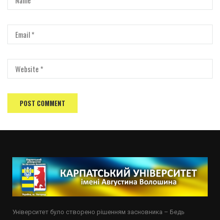
Університет було створено рішенням засновника – Бедь