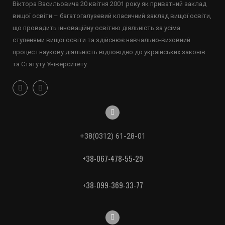
Віктора Васильовича 20 квітня 2001 року як приватний заклад
вищої освіти – багатогалузевий класичний заклад вищої освіти,
що провадить інноваційну освітню діяльність за усіма
ступенями вищої освіти та здійснює навчально-виховний
процес і наукову діяльність відповідно до українських законів
та Статуту Університету.
+38(0312) 61-28-01
+38-067-478-55-29
+38-099-369-33-77