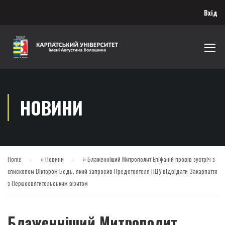
Вхід
НОВИНИ
Home
»
Новини
»
Блаженніший Митрополит Епіфаній провів зустріч з
єпископом Віктором Бедь, який запросив Предстоятеля ПЦУ відвідати Закарпаття
з Першосвятительським візитом
Блаженніший Митрополит