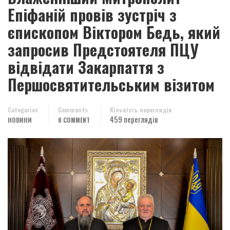
Епіфаній провів зустріч з
єпископом Віктором Бедь, який
запросив Предстоятеля ПЦУ
відвідати Закарпаття з
Першосвятительським візитом
Categories
Comments
Кількість переглядів
459 переглядів
НОВИНИ
0 COMMENT