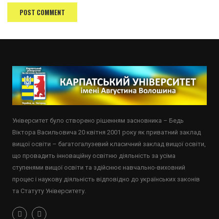
Університет було створено рішенням засновника – Бедь
Віктора Васильовича 20 квітня 2001 року як приватний заклад
вищої освіти – багатогалузевий класичний заклад вищої освіти,
що провадить інноваційну освітню діяльність за усіма
ступенями вищої освіти та здійснює навчально-виховний
процес і наукову діяльність відповідно до українських законів
та Статуту Університету.