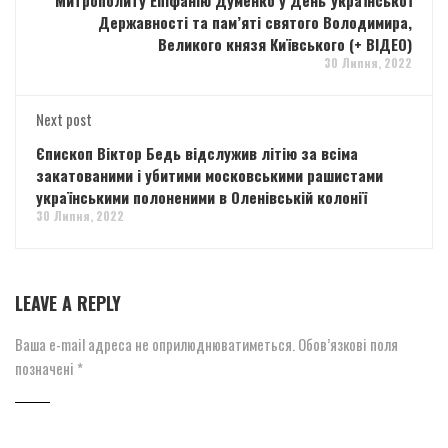
Державності та пам’яті святого Володимира,
Великого князя Київського (+ ВІДЕО)
30 Липня, 2022
Next post
Єпископ Віктор Бедь відслужив літію за всіма
закатованими і убитими московськими рашистами
українськими полоненими в Оленівській колонії
30 Липня, 2022
LEAVE A REPLY
Ваша e-mail адреса не оприлюднюватиметься.
Обов’язкові поля
позначені
*