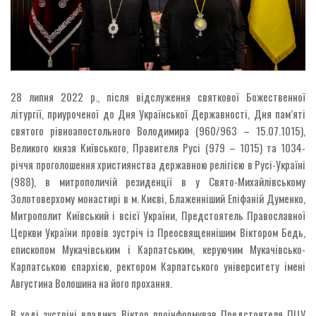
28 липня 2022 р., після відслуження святкової Божественної
літургії, приуроченої до Дня Української Державності, Дня пам’яті
святого рівноапостольного Володимира (960/963 – 15.07.1015),
Великого князя Київського, Правителя Русі (979 – 1015) та 1034-
річчя проголошення християнства державною релігією в Русі-Україні
(988), в митрополичій резиденції в у Свято-Михайлівському
Золотоверхому монастирі в м. Києві, Блаженніший Епіфаній Думенко,
Митрополит Київський і всієї України, Предстоятель Православної
Церкви України провів зустріч із Преосвященнішим Віктором Бедь,
єпископом Мукачівським і Карпатським, керуючим Мукачівсько-
Карпатською єпархією, ректором Карпатського університету імені
Августина Волошина на його прохання.
В ході зустрічі владика Віктор проінформував Предстоятеля ПЦУ