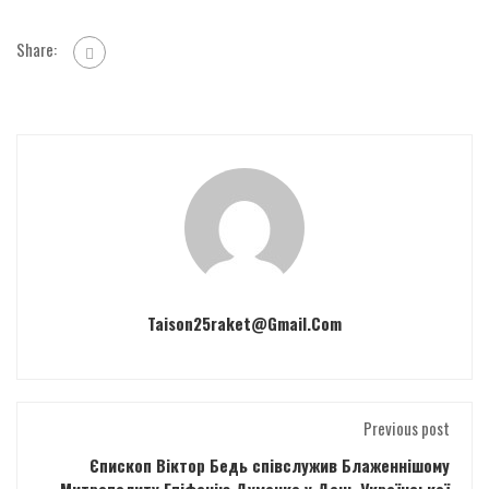
Share:
Taison25raket@gmail.com
Previous post
Єпископ Віктор Бедь співслужив Блаженнішому
Митрополиту Епіфанію Думенко у День Української