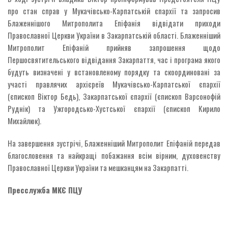
про стан справ у Мукачівсько-Карпатській єпархії та запросив
Блаженнішого Митрополита Епіфанія відвідати приходи
Православної Церкви України в Закарпатській області. Блаженніший
Митрополит Епіфаній прийняв запрошення щодо
Першосвятительського відвідання Закарпаття, час і програма якого
будуть визначені у встановленому порядку та скоординовані за
участі правлячих архієреїв Мукачівсько-Карпатської єпархії
(єпископ Віктор Бедь), Закарпатської єпархії (єпископ Варсонофій
Руднік) та Ужгородсько-Хустської єпархії (єпископ Кирило
Михайлюк).
На завершення зустрічі, Блаженніший Митрополит Епіфаній передав
благословення та найкращі побажання всім вірним, духовенству
Православної Церкви України та мешканцям на Закарпатті.
Пресслужба МКЄ ПЦУ