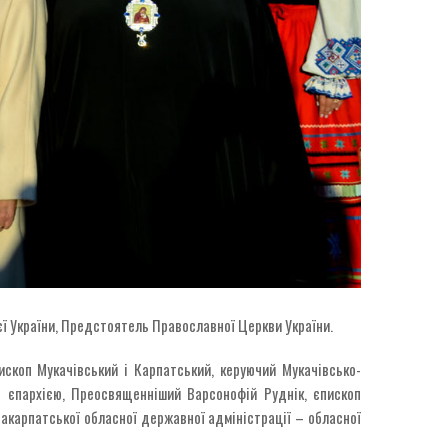
єї України, Предстоятель Православної Церкви України.
ископ Мукачівський і Карпатський, керуючий Мукачівсько-
 єпархією, Преосвященніший Варсонофій Руднік, єпископ
акарпатської обласної державної адміністрації – обласної