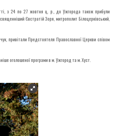
ті, з 24 по 27 жовтня ц. р., до Ужгорода також прибули
священніший Євстратій Зоря, митрополит Білоцерківський,
пчук, привітали Предстоятеля Православної Церкви співом
іше оголошеної програми в м. Ужгород та м. Хуст.