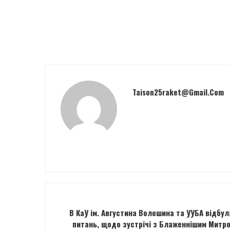
Taison25raket@gmail.com
В КаУ ім. Августина Волошина та УУБА відбул
питань, щодо зустрічі з Блаженнішим Митр