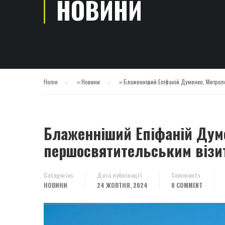
НОВИНИ
Home
»
Новини
»
Блаженніший Епіфаній Думенко, Митропол
Блаженніший Епіфаній Думе
першосвятительським візи
Categories
Дата публікації
Comments
НОВИНИ
24 ЖОВТНЯ, 2024
0 COMMENT