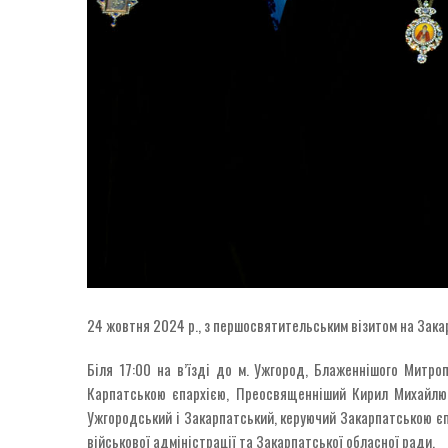
24 жовтня 2024 р., з першосвятительським візитом на Зака
Біля 17:00 на в’їзді до м. Ужгород, Блаженнішого Митро
Карпатською єпархією, Преосвященніший Кирил Михайлюк
Ужгородський і Закарпатський, керуючий Закарпатською єп
військової адміністрації та Закарпатської обласної ради.