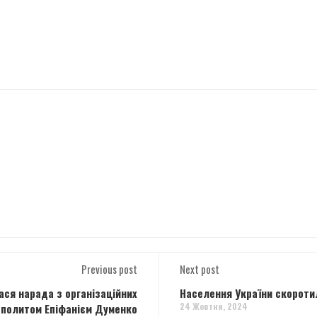
Previous post
Next post
ася нарада з організаційних
Населення України скоротил
24 Жовтня, 2024
ополитом Епіфанієм Думенко