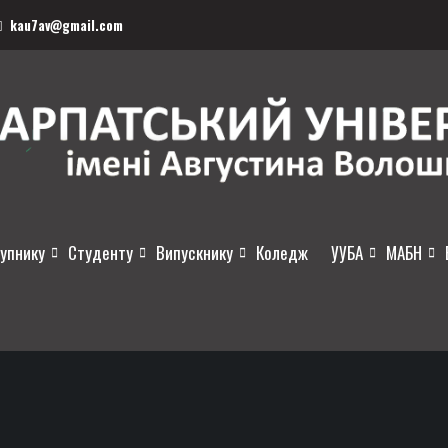
kau7av@gmail.com
упнику
Студенту
Випускнику
Коледж
УУБА
МАБН