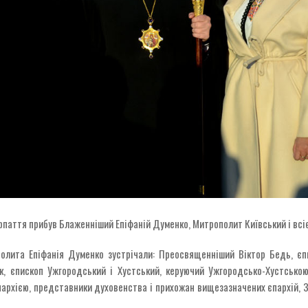
рпаття прибув Блаженніший Епіфаній Думенко, Митрополит Київський і всі
полита Епіфанія Думенко зустрічали: Преосвященніший Віктор Бедь, єп
, єпископ Ужгородський і Хустський, керуючий Ужгородсько-Хустською
архією, представники духовенства і прихожан вищезазначених єпархій, З