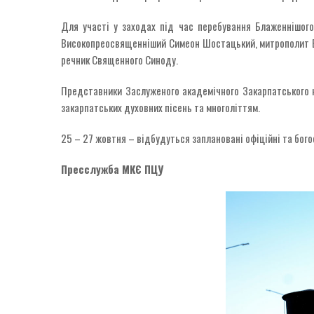
Для участі у заходах під час перебування Блаженнішого
Високопреосвященніший Симеон Шостацький, митрополит Ві
речник Священного Синоду.
Представники Заслуженого академічного Закарпатського н
закарпатських духовних пісень та многоліттям.
25 – 27 жовтня – відбудуться заплановані офіційні та бого
Пресслужба МКЄ ПЦУ