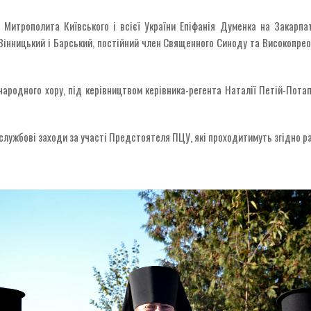
 Митрополита Київського і всієї України Епіфанія Думенка на Закарпат
нницький і Барський, постійний член Священного Синоду та Високопрео
ародного хору, під керівництвом керівника-регента Наталії Петій-Пота
службові заходи за участі Предстоятеля ПЦУ, які проходитимуть згідно ран