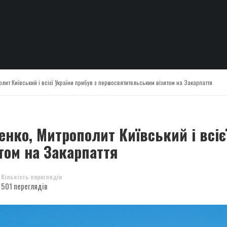
ит Київський і всієї України прибув з першосвятительським візитом на Закарпаття
нко, Митрополит Київський і всієї
том на Закарпаття
Кількість переглядів
501 переглядів