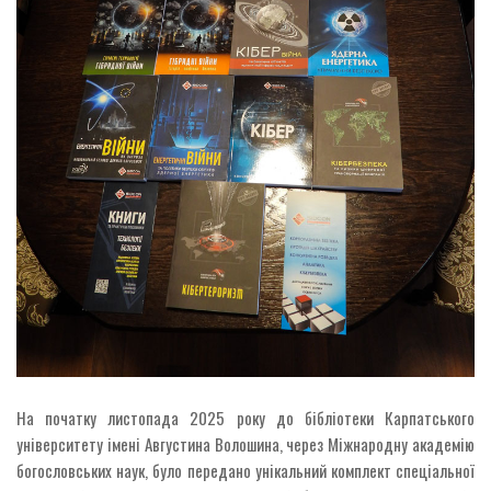
На початку листопада 2025 року до бібліотеки Карпатського
університету імені Августина Волошина, через Міжнародну академію
богословських наук, було передано унікальний комплект спеціальної