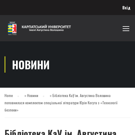
Вхід
НОВИНИ
Home
»
Новини
»
Бібліотека КаУ ім. Августина Волошина
поповнилася комплектом спеціальної літератури Юрія Когута з «Технології
безпеки»
Бібліотека КаУ ім. Августина