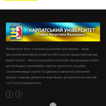
Університет було створено рішенням засновника – Бедь
Віктора Васильовича 20 квітня 2001 року як приватний заклад
вищої освіти – багатогалузевий класичний заклад вищої освіти,
що провадить інноваційну освітню діяльність за усіма
ступенями вищої освіти та здійснює навчально-виховний
процес і наукову діяльність відповідно до українських законів
та Статуту Університету.