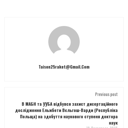
Taison25raket@gmail.com
Previous post
В МАБН та УУБА відбувся захист дисертаційного
дослідження Ельжбети Вєльгош-Варди (Республіка
Польща) на здобуття наукового ступеня доктора
наук
19 Листопада, 2025