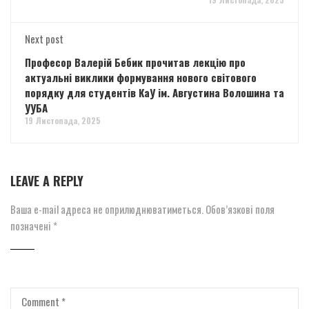
Next post
Професор Валерій Бебик прочитав лекцію про
актуальні виклики формування нового світового
порядку для студентів КаУ ім. Августина Волошина та
УУБА
19 Листопада, 2025
LEAVE A REPLY
Ваша e-mail адреса не оприлюднюватиметься.
Обов’язкові поля
позначені
*