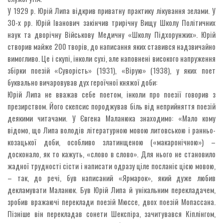
У 1929 р. Юрій Липа відкрив приватну практику лікування зелами. У
30-х рр. Юрій Іванович закінчив трирічну Вищу Школу Політичних
наук та дворічну Військову Медичну «Школу Підхорунжих». Юрій
створив майже 200 творів, до написання яких ставився надзвичайно
вимогливо. Це і скупі, інколи сухі, але наповнені високого напруження
збірки поезій «Суворість» (1931), «Вірую» (1938), у яких поет
буквально вичаровував дух героїчної княжої доби:
Юрій Липа не вважав себе поетом, інколи про поезії говорив з
презирством. Його скепсис породжував біль від неприйняття поезій
деякими читачами. У Євгена Маланюка знаходимо: «Мало кому
відомо, що Липа володів літературною мовою литовською і ранньо-
козацької доби, особливо златинщеною («макаронічною») –
досконало, як то кажуть, «слово в слово». Для нього не становило
жадної трудності сісти і написати одразу ціле посланіє цією мовою,
– так, до речі, був написаний «Ярмарок», який дуже любив
декламувати Маланюк. Був Юрій Липа й унікальним перекладачем,
зробив вражаючі переклади поезій Мюссе, двох поезій Мопассана.
Пізніше він перекладав сонети Шекспіра, зачитувався Кіплінгом,