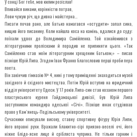
У сонці Бог тебе, мов килим розіслав!
Впивайся винами, корінністю потрав,
Лови чужую річ, що дивна і майстерна…
Писати почав рано, але батько намагався «остудити» запал сина,
нищив його писанину. Коли найшла коса на камінь, вдалися до суду:
поїхали удвох до Володимира Самійленка. Той ознайомився з
літературними пролісками й порадив не припиняти цього. «Так
Самійленко став моїм літературним хрещеним батьком,» – писав
пізніше Юрій Липа. Згодом Іван Франко благословив перші проби пера
поета.
Він закінчив гімназію № 4, нині у тому приміщенні знаходиться музей
західного й східного мистецтва. Потім Юрій вступив на юридичний
відділ університету Одеси. У 17 років Липа-син став козаком першого
пластунського куреня Гайдамацької дивізії, був Юрій Липа
заступником командира одеської «Січі». Пізніше юнак студіював
право у Кам`янець-Подільському університеті.
Сучасники описували високу, ставну спортивну фігуру Юрія Липи,
його вправні рухи. Вражали блакитно-сірі приязно-веселі очі, його
ніжне блідо-ясне лице й срібляста чуприна. Не тільки гарним і