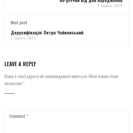
60-річчям від дня народження
7 Травня, 2024
Next post
Дерусифікація: Петро Чайковський
7 Травня, 2024
LEAVE A REPLY
Ваша e-mail адреса не оприлюднюватиметься.
Обов’язкові поля
позначені
*