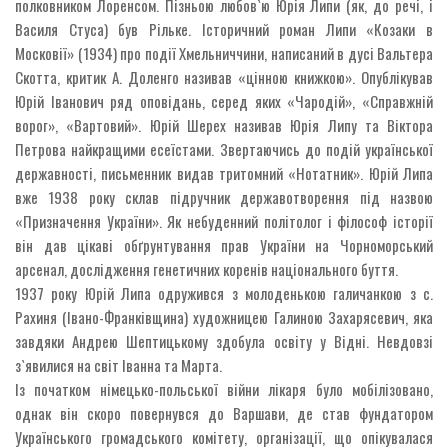
полковником Лоренсом. Пізньою любов`ю Юрія Липи (як, до речі, і
Василя Стуса) був Рільке. Історичний роман Липи «Козаки в
Московії» (1934) про події Хмельниччини, написаний в дусі Вальтера
Скотта, критик А. Доленго називав «цінною книжкою». Опублікував
Юрій Іванович ряд оповідань, серед яких «Чародій», «Справжній
ворог», «Вартовий». Юрій Шерех називав Юрія Липу та Віктора
Петрова найкращими есеїстами. Звертаючись до подій української
державності, письменник видав тритомний «Нотатник». Юрій Липа
вже 1938 року склав підручник державотворення під назвою
«Призначення України». Як небуденний політолог і філософ історії
він дав цікаві обґрунтування прав України на Чорноморський
арсенал, дослідження генетичних коренів національного буття.
1937 року Юрій Липа одружився з молоденькою галичанкою з с.
Рахиня (Івано-Франківщина) художницею Галиною Захарясевич, яка
завдяки Андрею Шептицькому здобула освіту у Відні. Невдовзі
з`явилися на світ Іванна та Марта.
Із початком німецько-польської війни лікаря було мобілізовано,
однак він скоро повернувся до Варшави, де став фундатором
Українського громадського комітету, організації, що опікувалася