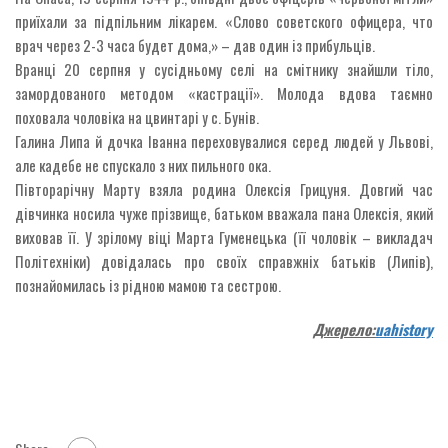
приїхали за підпільним лікарем. «Слово советского офицера, что
врач через 2-3 часа будет дома,» – дав один із прибульців.
Вранці 20 серпня у сусідньому селі на смітнику знайшли тіло,
замордованого методом «кастрації». Молода вдова таємно
поховала чоловіка на цвинтарі у с. Бунів.
Галина Липа й дочка Іванна переховувалися серед людей у Львові,
але кадебе не спускало з них пильного ока.
Півторарічну Марту взяла родина Олексія Грицуня. Довгий час
дівчинка носила чуже прізвище, батьком вважала пана Олексія, який
виховав її. У зрілому віці Марта Гуменецька (її чоловік – викладач
Політехніки) довідалась про своїх справжніх батьків (Липів),
познайомилась із рідною мамою та сестрою.
Джерело:
uahistory