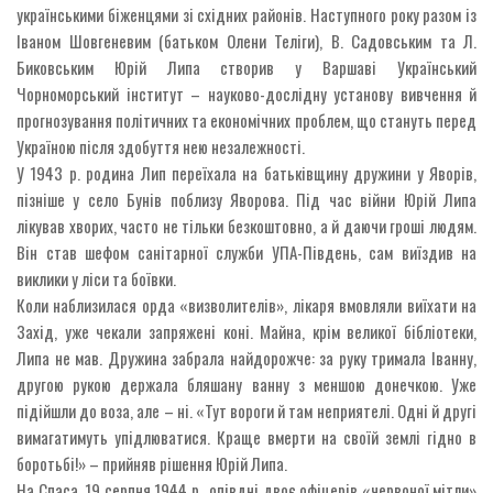
українськими біженцями зі східних районів. Наступного року разом із
Іваном Шовгеневим (батьком Олени Теліги), В. Садовським та Л.
Биковським Юрій Липа створив у Варшаві Український
Чорноморський інститут – науково-дослідну установу вивчення й
прогнозування політичних та економічних проблем, що стануть перед
Україною після здобуття нею незалежності.
У 1943 р. родина Лип переїхала на батьківщину дружини у Яворів,
пізніше у село Бунів поблизу Яворова. Під час війни Юрій Липа
лікував хворих, часто не тільки безкоштовно, а й даючи гроші людям.
Він став шефом санітарної служби УПА-Південь, сам виїздив на
виклики у ліси та боївки.
Коли наблизилася орда «визволителів», лікаря вмовляли виїхати на
Захід, уже чекали запряжені коні. Майна, крім великої бібліотеки,
Липа не мав. Дружина забрала найдорожче: за руку тримала Іванну,
другою рукою держала бляшану ванну з меншою донечкою. Уже
підійшли до воза, але – ні. «Тут вороги й там неприятелі. Одні й другі
вимагатимуть упідлюватися. Краще вмерти на своїй землі гідно в
боротьбі!» – прийняв рішення Юрій Липа.
На Спаса, 19 серпня 1944 р., опівдні двоє офіцерів «червоної мітли»