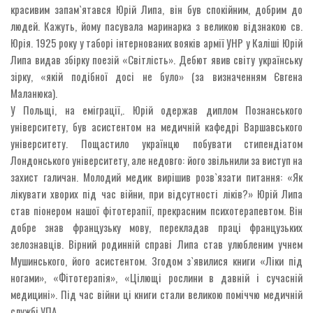
красивим запам`ятався Юрій Липа, він був спокійним, добрим до
людей. Кажуть, йому пасувала маринарка з великою відзнакою св.
Юрія. 1925 року у таборі інтернованих вояків армії УНР у Каліші Юрій
Липа видав збірку поезій «Світлість». Дебют явив світу українську
зірку, «якій подібної досі не було» (за визначенням Євгена
Маланюка).
У Польщі, на еміграції,. Юрій одержав диплом Познанського
університету, був асистентом на медичній кафедрі Варшавського
університету. Пощастило українцю побувати стипендіатом
Лондонського університету, але недовго: його звільнили за виступ на
захист галичан. Молодий медик вирішив розв`язати питання: «Як
лікувати хворих під час війни, при відсутності ліків?» Юрій Липа
став піонером нашої фітотерапії, прекрасним психотерапевтом. Він
добре знав французьку мову, перекладав праці французьких
зелознавців. Вірний родинній справі Липа став улюбленим учнем
Мушинського, його асистентом. Згодом з`явилися книги «Ліки під
ногами», «Фітотерапія», «Цілющі рослини в давній і сучасній
медицині». Під час війни ці книги стали великою поміччю медичній
службі УПА.