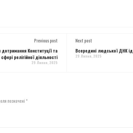
Previous post
Next post
и дотримання Конституції та
Всередині людської ДНК ід
29 Липня, 2025
сфері релігійної діяльності
29 Липня, 2025
поля позначені
*