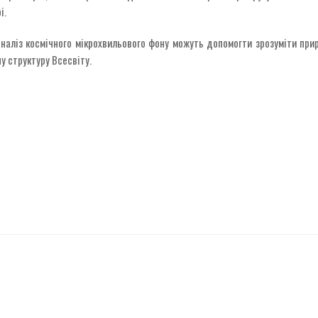
і.
аліз космічного мікрохвильового фону можуть допомогти зрозуміти прир
у структуру Всесвіту.