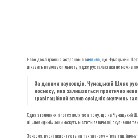
Нове дослідження астрономів
виявило
, що Чумацький Шлях
цікавить наукову спільноту, адже рух галактики не можна 
За даними науковців, Чумацький Шлях руха
космосу, яка залишається практично неви
гравітаційний вплив сусідніх скупчень га
Одна з головних гіпотез полягає в тому, що на Чумацький Ш
ці «невидимі» зони можуть містити величезні скупчення темн
Зокрема, вчені акцентують на так званому «Гравітаційному 