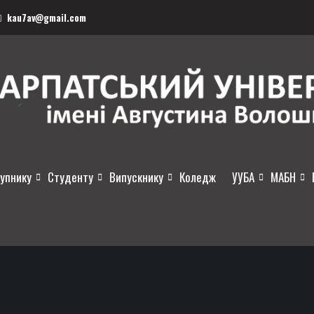
kau7av@gmail.com
упнику
Студенту
Випускнику
Коледж
УУБА
МАБН