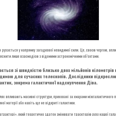
 рухається у напрямку загадкової невидимої сили. Це, своєю чергою, впли
пояснити лише взаємодією з відомими астрономічними об’єктами.
ється зі швидкістю близько двох мільйонів кілометрів 
димою для сучасних телескопів. Дослідники підкреслюю
лактик, зокрема галактичної надскупчення Діва.
лях впливають масивні структури, приховані за хмарами міжгалактичного п
ої матерії або навіть ще не відкриті галактики.
атракторі», який теоретично здатен змінювати траєкторію руху нашої гал