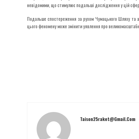
невідомими, що стимулює подальші дослідження у цій сфер
Подальше спостереження за рухом Чумацького Шляху та ан
цього феномену може змінити уявлення про великомасштабн
Taison25raket@gmail.com