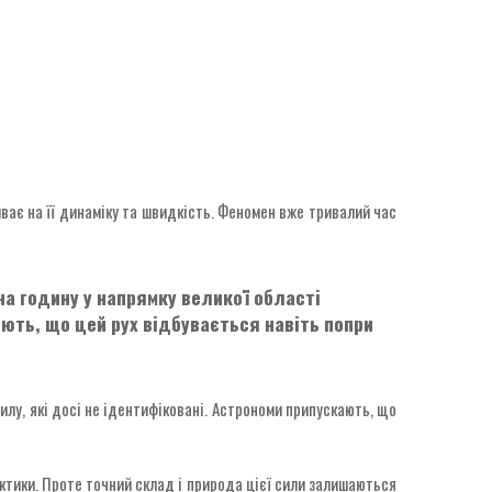
ває на її динаміку та швидкість. Феномен вже тривалий час
на годину у напрямку великої області
ть, що цей рух відбувається навіть попри
илу, які досі не ідентифіковані. Астрономи припускають, що
актики. Проте точний склад і природа цієї сили залишаються