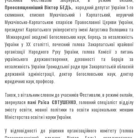
Преосвященніший Віктор БЕДЬ,
народний депутат України 1-го
скликання, єпископ Мукачівський і Карпатський, керуючий
Мукачівсько-Карпатською єпархією Православної Церкви України,
президент Карпатського університету імені Августина Волошина та
Міжнародної академії богословських наук, борець за незалежність
України у XX столітті, почесний голова Закарпатської крайової
організації Народного Руху України, голова Комісії з питань
українського державотворення, духовності та борців за
незалежність України Громадської ради при Закарпатській обласній
державній адміністрації, доктор богословських наук, доктор
юридичних наук, професор.
Також, з вітальним словом до учасників Фестивалю, в режимі онлайн,
звернулася
пані
Раїса ЄВТУШЕНКО
, головний спеціаліст відділу
змісту освіти, мовної політики та освіти національних меншин
Міністерства освіти і науки України.
У відповідності до рішення організаційного комітету (голова
Преосвященніший владика Віктор Бедь), координатором-