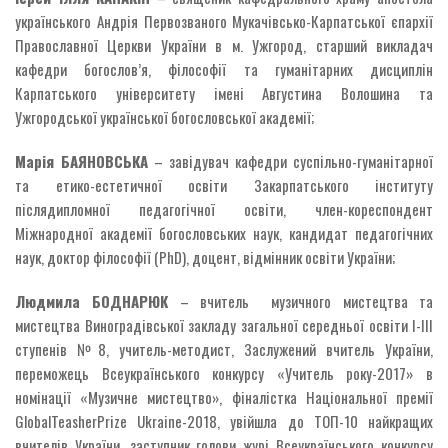
українського Андрія Первозваного Мукачівсько-Карпатської єпархії
Православної Церкви України в м. Ужгород, старший викладач
кафедри богослов’я, філософії та гуманітарних дисциплін
Карпатського університету імені Августина Волошина та
Ужгородської української богословської академії;
Марія БАЯНОВСЬКА
– завідувач кафедри суспільно-гуманітарної
та етико-естетичної освіти Закарпатського інституту
післядипломної педагогічної освіти, член-кореспондент
Міжнародної академії богословських наук, кандидат педагогічних
наук, доктор філософії (PhD), доцент, відмінник освіти України;
Людмила БОДНАРЮК
– вчитель музичного мистецтва та
мистецтва Виноградівської закладу загальної середньої освіти І-ІІІ
ступенів №8, учитель-методист, Заслужений вчитель України,
переможець Всеукраїнського конкурсу «Учитель року-2017» в
номінації «Музичне мистецтво», фіналістка Національної премії
GlobalTeasherPrize Ukraine-2018, увійшла до ТОП-10 найкращих
вчителів України, заступник голови журі Всеукраїнського конкурсу