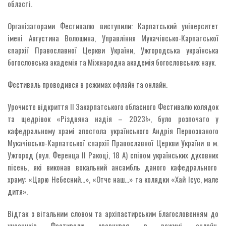
області.
Організаторами Фестивалю виступили: Карпатський університет
імені Августина Волошина, Управління Мукачівсько-Карпатської
єпархії Православної Церкви України, Ужгородська українська
богословська академія та Міжнародна академія богословських наук.
Фестиваль проводився в режимах офлайн та онлайн.
Урочисте відкриття ІІ Закарпатського обласного Фестивалю колядок
та щедрівок «Різдвяна надія – 2023!», було розпочато у
кафедральному храмі апостола українського Андрія Первозваного
Мукачівсько-Карпатської єпархії Православної Церкви України в м.
Ужгород (вул. Ференца ІІ Ракоці, 18 А) співом українських духовних
пісень, які виконав вокальний ансамбль даного кафедрального
храму: «Царю Небесний…», «Отче наш…» та колядки «Хай Ісус, мале
дитя».
Відтак з вітальним словом та архіпастирським благословенням до
учасників Фестивалю звернувся, в режимі онлайн,