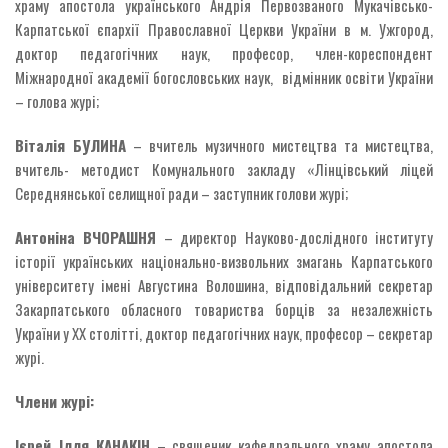
храму апостола українського Андрія Первозваного Мукачівсько-
Карпатської єпархії Православної Церкви України в м. Ужгород,
доктор педагогічних наук, професор, член-кореспондент
Міжнародної академії богословських наук, відмінник освіти України
– голова журі;
Віталія БУЛИНА
– вчитель музичного мистецтва та мистецтва,
вчитель- методист Комунального закладу «Лінцівський ліцей
Середнянської селищної ради – заступник голови журі;
Антоніна ВЧОРАШНЯ
– директор Науково-дослідного інституту
історії українських національно-визвольних змагань Карпатського
університету імені Августина Волошина, відповідальний секретар
Закарпатського обласного товариства борців за незалежність
України у XX столітті, доктор педагогічних наук, професор – секретар
журі.
Члени журі:
Ієрей Ілля КАНАКІН
– священик кафедрального храму апостола