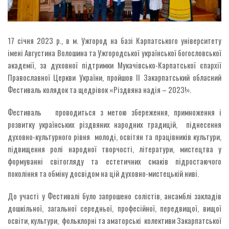
17 січня 2023 р., в м. Ужгород на базі Карпатського університету
імені Августина Волошина та Ужгородської української богословської
академії, за духовної підтримки Мукачівсько-Карпатської єпархії
Православної Церкви України, пройшов ІІ Закарпатський обласний
Фестиваль колядок та щедрівок «Різдвяна надія – 2023!».
Фестиваль проводиться з метою збереження, примноження і
розвитку українських різдвяних народних традицій, піднесення
духовно-культурного рівня молоді, освітян та працівників культури,
підвищення ролі народної творчості, літератури, мистецтва у
формуванні світогляду та естетичних смаків підростаючого
покоління та обміну досвідом на цій духовно-мистецькій ниві.
До участі у Фестивалі було запрошено солістів, ансамблі закладів
дошкільної, загальної середньої, професійної, передвищої, вищої
освіти, культури, фольклорні та аматорські колективи Закарпатської