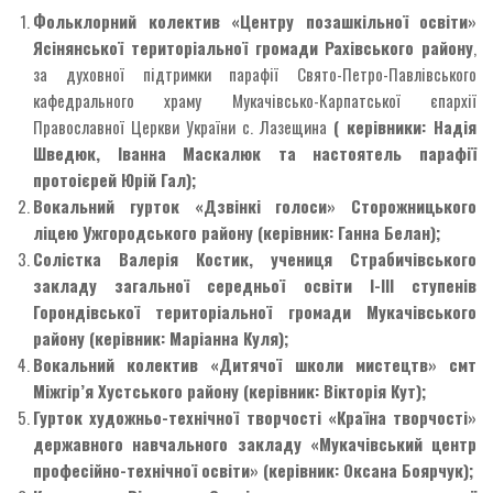
Фольклорний колектив «Центру позашкільної освіти»
Ясінянської територіальної громади Рахівського району
,
за духовної підтримки парафії Свято-Петро-Павлівського
кафедрального храму Мукачівсько-Карпатської єпархії
Православної Церкви України с. Лазещина
( керівники: Надія
Шведюк, Іванна Маскалюк та настоятель парафії
протоієрей Юрій Гал);
Вокальний гурток «
Дзвінкі голоси
» Сторожницького
ліцею Ужгородського району (керівник: Ганна Белан);
Солістка Валерія
Костик, учениця Страбичівського
закладу загальної середньої освіти І-ІІІ ступенів
Горондівської територіальної громади Мукачівського
району (керівник: Маріанна
Куля);
Вокальний колектив «Дитячої школи мистецтв» смт
Міжгір’я Хустського району (керівник: Вікторія Кут);
Гурток художньо-технічної творчості «Країна творчості»
державного навчального закладу «Мукачівський центр
професійно-технічної освіти» (керівник: Оксана Боярчук);