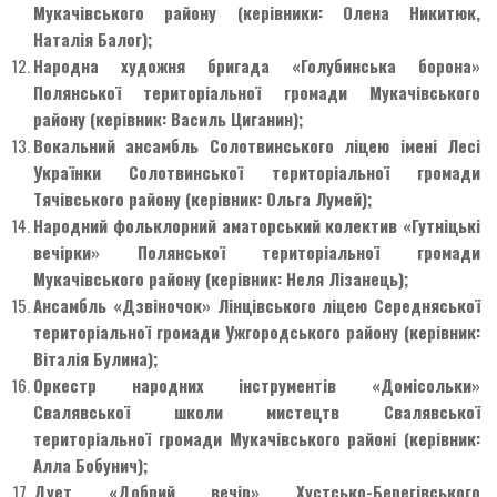
Мукачівського району (керівники: Олена Никитюк,
Наталія Балог);
Народна художня бригада «Голубинська борона»
Полянської територіальної громади Мукачівського
району (керівник: Василь Циганин);
Вокальний ансамбль Солотвинського ліцею імені Лесі
Українки Солотвинської територіальної громади
Тячівського району (керівник: Ольга Лумей);
Народний фольклорний аматорський колектив «Гутніцькі
вечірки» Полянської територіальної громади
Мукачівського району (керівник: Неля Лізанець);
Ансамбль «Дзвіночок» Лінцівського ліцею Середняської
територіальної громади Ужгородського району (керівник:
Віталія Булина);
Оркестр народних інструментів «Домісольки»
Свалявської школи мистецтв Свалявської
територіальної громади Мукачівського районі (керівник:
Алла Бобунич);
Дует «Добрий вечір» Хустсько-Берегівського