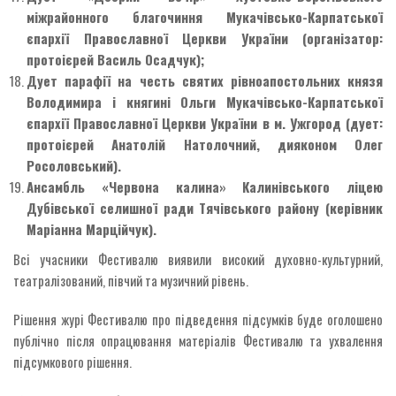
міжрайонного благочиння Мукачівсько-Карпатської
єпархії Православної Церкви України (організатор:
протоієрей Василь Осадчук);
Дует парафії на честь святих рівноапостольних князя
Володимира і княгині Ольги Мукачівсько-Карпатської
єпархії Православної Церкви України в м. Ужгород (дует:
протоієрей Анатолій Натолочний, дияконом Олег
Росоловський).
Ансамбль «Червона калина» Калинівського ліцею
Дубівської селишної ради Тячівського району (керівник
Маріанна Марційчук).
Всі учасники Фестивалю виявили високий духовно-культурний,
театралізований, півчий та музичний рівень.
Рішення журі Фестивалю про підведення підсумків буде оголошено
публічно після опрацювання матеріалів Фестивалю та ухвалення
підсумкового рішення.