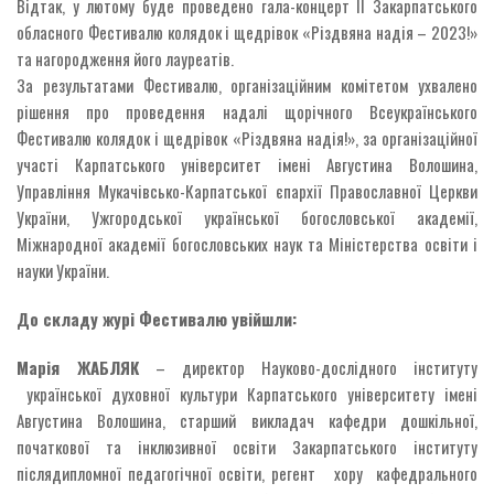
Відтак, у лютому буде проведено гала-концерт ІІ Закарпатського
обласного Фестивалю колядок і щедрівок «Різдвяна надія – 2023!»
та нагородження його лауреатів.
За результатами Фестивалю, організаційним комітетом ухвалено
рішення про проведення надалі щорічного Всеукраїнського
Фестивалю колядок і щедрівок «Різдвяна надія!», за організаційної
участі Карпатського університет імені Августина Волошина,
Управління Мукачівсько-Карпатської єпархії Православної Церкви
України, Ужгородської української богословської академії,
Міжнародної академії богословських наук та Міністерства освіти і
науки України.
До складу журі Фестивалю увійшли:
Марія ЖАБЛЯК
– директор Науково-дослідного інституту
української духовної культури Карпатського університету імені
Августина Волошина, старший викладач кафедри дошкільної,
початкової та інклюзивної освіти Закарпатського інституту
післядипломної педагогічної освіти, регент хору кафедрального