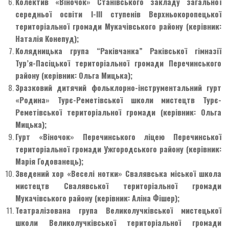
Колектив «Віночок» Станівського закладу загальної
середньої освіти І-ІІІ ступенів Верхньокоропецької
територіальної громади Мукачівського району (керівник:
Наталія Конепуд);
Колядницька група “Раківчанка” Раківської гімназії
Тур’я-Пасіцької територіальної громади Перечинського
району (керівник: Ольга Мицька);
Зразковий дитячий фольклорно-інструментальний гурт
«Родина» Турє-Реметівської школи мистецтв Турє-
Реметівської територіальної громади (керівник: Ольга
Мицька);
Гурт
«Віночок» Перечинського ліцею Перечинської
територіальної громади Ужгородського району (керівник:
Марія Годованець);
Зведений хор «Веселі нотки» Свалявська міської школа
мистецтв Свалявської територіальної громади
Мукачівського району (керівник: Аліна Фішер);
Театралізована група Великолучківської мистецької
школи Великолучківської територіальної громади