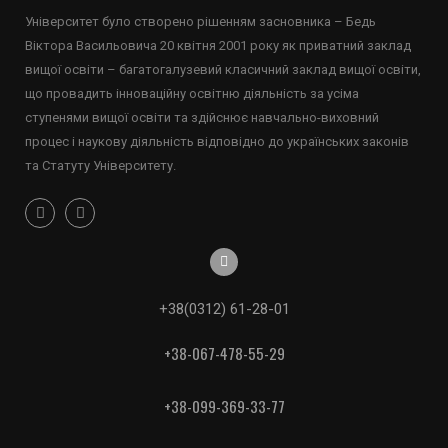
Університет було створено рішенням засновника – Бедь
Віктора Васильовича 20 квітня 2001 року як приватний заклад
вищої освіти – багатогалузевий класичний заклад вищої освіти,
що провадить інноваційну освітню діяльність за усіма
ступенями вищої освіти та здійснює навчально-виховний
процес і наукову діяльність відповідно до українських законів
та Статуту Університету.
+38(0312) 61-28-01
+38-067-478-55-29
+38-099-369-33-77