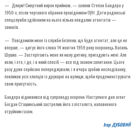
— Дякую! Смертний вирок приймаю, — заявив Степан Бандера у
1950-х, після чергового обрання провідником ОУН. Доти радянські
спецслужби здійснили на нього кілька невдалих атентатів —
замахів.
— Повідомили мене із служби безпеки, що буде атентат, але це не
вперше, — цитує його слова 14 жовтня 1959 року охоронець Василь
Шушко. — Застерігають мене як малу дитину, пригадують мені. Але
коли, і хто, і де, і в який спосіб — все під знаком запитання. Цього
разу дуже серйозно попереджували, і я вчора зробив несподіванку,
покликав усіх хлопців із друкарні на вулицю, щоби продемонструвати
свою присутність.
Бандера відмовився від супроводу охорони. ­Наступного дня агент
Богдан Сташинський застрелив його з пістолета, наповненого
отруйним газом.
Ігор ДУБОВИЙ