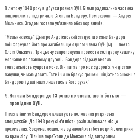
В лютому 1940 року відбувся розкол ОУН. Більш радикальна частина
націоналістів підтримала Степана Бандеру. Помірковані — Андрія
Мельника. Згодом гестапо ув’язнило обох керівників.
“Мельниківець” Дмитро Андрієвський згадує, що саме Бандера
поінформував його про загибель ще одного члена ОУН (м) — поета
Олега Ольжича. При цьому запропонував провести солідарну хвилину
мовчанки по впавшому другові: “Бандера відразу виявив
товариськість супроти мене. Він питав про моє здоров’я, чи дістаю
пакунки, чи маю досить їсти і чи не бракує грошей. Ініціа­тива зносин з
Бандерою і далі мала лишатись в його руках”.
Наталя Бандера до 13 років не знала, що її батько —
провідник ОУН.
Після війни за Бандерою влаштують полювання радянські
спецслужби. До 1948 року сім’я шість разів змінювала місце
проживання. Зокрема, мешкали в одинокій хаті без води й електрики
на краю лісу. Пізніше переїхали до Мюнхена під вигаданим