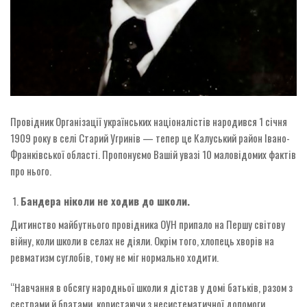
Провідник Організації українських націо­на­лістів народився 1 ­січня
1909 року в селі Старий Угринів — тепер це Калуський район Івано-
Франківської ­області. Пропонуємо Вашій увазі 10 маловідомих фактів
про нього.
Бандера ніколи не ходив до школи.
Дитинство майбутнього провідника ОУН припало на Першу світову
війну, коли школи в селах не діяли. Окрім того, хлопець хворів на
ревматизм суглобів, тому не міг нормально ходити.
“Навчання в обсягу народньої школи я дістав у домі батьків, разом з
сестрами й братами, користаючи з несистематичної допомоги