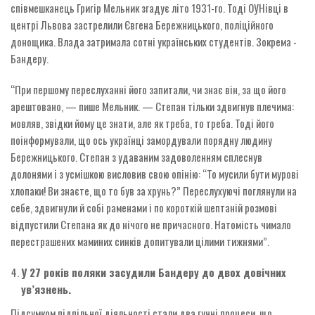
співмешканець Григір Мельник згадує літо ­1931-го. Тоді ОУНівці в
центрі ­Львова застрелили Євгена Бережницького, поліційного
донощика. Влада затримала сотні українських студентів. Зокрема ­
Бандеру.
“При першому переслуханні його запитали, чи знає він, за що його
арештовано, — пише Мельник. — Степан тільки здвигнув плечима:
мовляв, звідки йому це знати, але як треба, то треба. Тоді його
поінформували, що ось українці замордували порядну людину
Бережницького. Степан з удаваним задоволенням сплеснув
долонями і з усмішкою висловив свою опінію: “То мусили бути мурові
хлопаки! Ви знаєте, що то був за хрунь?” Переслухуючі поглянули на
себе, здвигнули й собі раменами і по короткій шептаній розмові
відпустили Степана як до нічого не причасного. Натомість чимало
перестрашених маминих синків допитували цілими тижнями”.
У 27 років поляки засудили Бандеру до двох довічних
ув’язнень.
Підсумком підпільної діяльності стали два гучні процеси, що