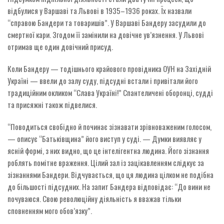
відбулися у Варшаві та Львові в 1935–1936 роках. Їх назвали
“справою Бандери та товаришів”. У Варшаві Бандеру засудили до
смертної кари. Згодом її замінили на довічне ув’язнення. У Львові
отримав ще один довічний присуд.
Коли Бандеру — тодішнього крайового провідника ОУН на Західній
Україні — ввели до залу суду, підсудні встали і привітали його
традиційним окликом “Слава Україні!” Спантеличені оборонці, судді
та присяжні також підвелися.
“Поводиться свобідно й починає зізнавати зрівноваженим голосом,
— описує “Батьківщина” його виступ у суді. — Думки виявляє у
ясній формі, з них видно, що це інтелігентна людина. Його зізнання
роблять помітне враження. Цілий зал із зацікавленням слідкує за
зізнаннями Бандери. Відчувається, що ця людина цілком не подібна
до більшості підсудних. На запит Бандера відповідає: “До вини не
почуваюся. Свою революційну діяльність я вважав тільки
сповненням мого обов’язку”.