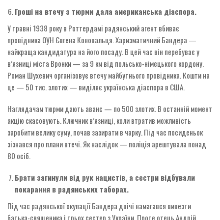
Гроші на втечу з тюрми дала американська діаспора.
У травні 1938 року в Роттердамі радянський агент вбиває
провідника ОУН Євгена Коновальця. Харизматичний Бандера —
найкраща кандидатура на його посаду. В цей час він перебуває у
в’язниці міста Вронки — за 9 км від польсько-німецького кордону.
Роман Шухевич організовує втечу майбутнього провідника. Кошти на
це — 50 тис. злотих — виділяє українська діаспора в США.
Наглядачам тюрми дають аванс — по 500 злотих. В останній момент
акцію скасовують. Ключник в’язниці, коли втратив можливість
заробити велику суму, почав зазирати в чарку. Під час посиденьок
зізнався про плани втечі. Як наслідок — поліція арештувала понад
80 осіб.
Брати загинули від рук нацистів, а сестри відбували
покарання в радянських таборах.
Під час радянської окупації Бандера двічі намагався вивезти
батька-священика і трьох сестер з України. Проте отець Андрій