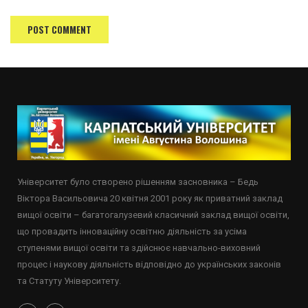
Університет було створено рішенням засновника – Бедь
Віктора Васильовича 20 квітня 2001 року як приватний заклад
вищої освіти – багатогалузевий класичний заклад вищої освіти,
що провадить інноваційну освітню діяльність за усіма
ступенями вищої освіти та здійснює навчально-виховний
процес і наукову діяльність відповідно до українських законів
та Статуту Університету.