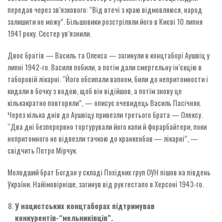
передав через зв’язкового: “Від втечі з краю відмовляюся, народ
залишити не можу”. Більшовики розстріляли його в Києві 10 липня
1941 року. Сестер ув’язнили.
Двоє братів — Василь та Олекса — загинули в концтаборі Аушвіц у
липні 1942-го. Василя побили, а потім дали смертельну ін’єкцію в
таборовій лікарні. “Його обсипали вапном, били до непритомности і
кидали в бочку з водою, щоб він відійшов, а потім знову це
кількакратно повторяли”, — описує очевидець Василь Пасічняк.
Через кілька днів до Аушвіцу привезли третього брата — Олексу.
“Два дні безперервно тортурували його капи й форарбайтери, поки
непритомного не відвезли тачкою до кранкенбав — лікарні”, —
свідчить Петро Мірчук.
Молодший брат Богдан у складі Похідних груп ОУН пішов на південь
України. Найімовірніше, загинув від рук гестапо в Херсоні 1943-го.
У нацистських концтаборах підтримував
конкурентів-“мельниківців”.