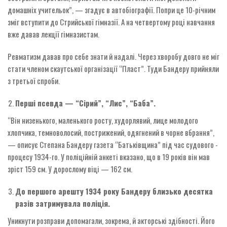
домашніх учительок”, — згадує в автобіографії. ­Попри це 10-річним
зміг вступити до Стрийської гімназії. А на четвертому році навчання
вже давав лекції гімназистам.
Ревматизм давав про себе знати й надалі. Через хворобу довго не міг
стати членом скаутської організації “Пласт”. Туди Бандеру прийняли
з третьої спроби.
Перші псевда — “Сірий”, “Лис”, “Баба”.
“Він низенького, маленького росту, худорлявий, лице молодого
хлопчика, темноволосий, пострижений, одягнений в чорне вбрання”,
— описує ­Степана Бандеру газета “Батьківщина” під час судового ­
процесу ­1934-го. У поліційній ­анкеті вказано, що в 19 років він мав
зріст 159 см. У дорослому віці — 162 см.
До першого арешту 1934 ро­ку Бандеру близько десятка
разів затримувала поліція.
Уникнути розправи допомагали, зокрема, й акторські здібності. Його