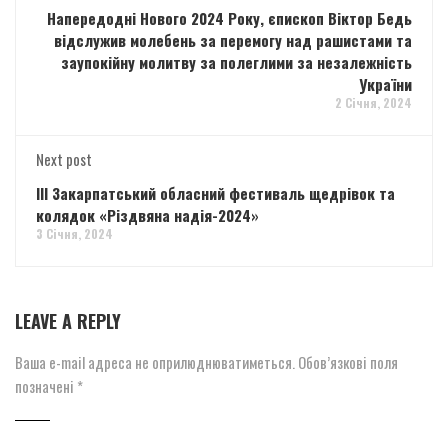
Напередодні Нового 2024 Року, єпископ Віктор Бедь
відслужив молебень за перемогу над рашистами та
заупокійну молитву за полеглими за незалежність
України
2 Січня, 2024
Next post
ІІІ Закарпатський обласний фестиваль щедрівок та
колядок «Різдвяна надія-2024»
3 Січня, 2024
LEAVE A REPLY
Ваша e-mail адреса не оприлюднюватиметься.
Обов’язкові поля
позначені
*