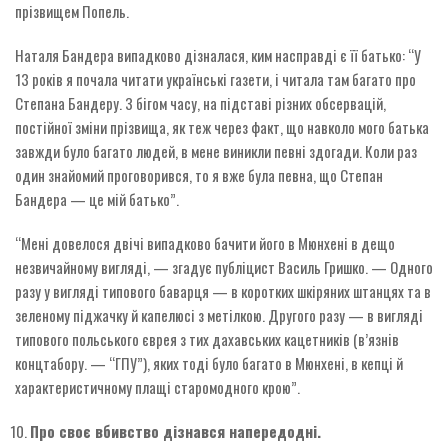
прізвищем Попель.
Наталя Бандера випадково дізналася, ким насправді є її батько: “У
13 років я почала читати українські газети, і читала там багато про
Степана Бандеру. З бігом часу, на підставі різних обсервацій,
постійної зміни прізвища, як теж через факт, що навколо мого батька
завжди було багато людей, в мене виникли певні здогади. Коли раз
один знайомий проговорився, то я вже була певна, що Степан
Бандера — це мій батько”.
“Мені довелося двічі випадково бачити його в Мюнхені в дещо
незвичайному вигляді, — згадує публіцист Василь Гришко. — Одного
разу у вигляді типового баварця — в коротких шкіряних штанцях та в
зеленому піджачку й капелюсі з метілкою. Другого разу — в вигляді
типового польського єврея з тих дахавських кацетників (в’язнів
концтабору. — “ГПУ”), яких тоді було багато в Мюнхені, в кепці й
характеристичному плащі старомодного крою”.
Про своє вбивство дізнався напередодні.