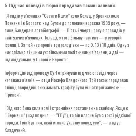
Під час сповіді в тюрмі передавав таємні записки.
“Я сидів у в’язницях “Свєнти Кшиж” коло Кельц, у Вронках коло
Познаня і в Берестю над Бугом до половини вересня 1939 року, —
пише Бандера в автобіографії. — П’ять і чверть року я просидів у
найтяжчих в’язницях Польщі, з того більшу частину — в суворій
ізоляції. За той час провів три голодівки — по 9, 13 і 16 днів. Одну з
них спільно з іншими українськими політичними в’язнями, а дві —
індивідуально, у Львові й Бересті”.
Інформацію від проводу ОУН отримував під час сповіді через
капелана в’язнів — отця Йосифа Кладочного. Той також передавав
олівці, всередині яких замість графіту були мініатюрні записки —
“ґрипси”.
“Від него била сила волі і стремління поставити на свойому. Якщо є
“іберменш” (надлюдина. — “ГПУ”), то він власне був з такої рідкісної
породи. І він був тим, який ставив Україну понад усе”, — згадує
Кладочний.