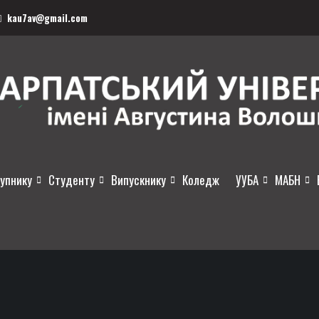
kau7av@gmail.com
упнику
Студенту
Випускнику
Коледж
УУБА
МАБН