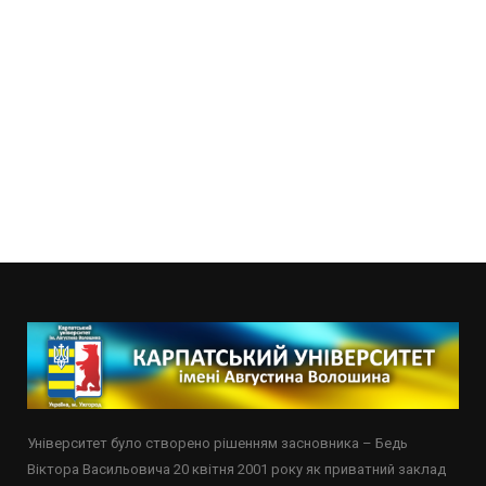
Університет було створено рішенням засновника – Бедь
Віктора Васильовича 20 квітня 2001 року як приватний заклад