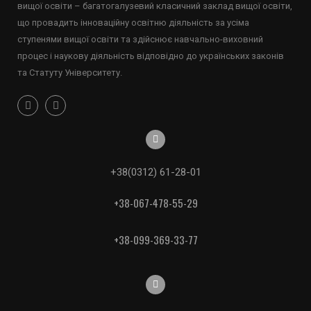
вищої освіти – багатогалузевий класичний заклад вищої освіти,
що провадить інноваційну освітню діяльність за усіма
ступенями вищої освіти та здійснює навчально-виховний
процес і наукову діяльність відповідно до українських законів
та Статуту Університету.
+38(0312) 61-28-01
+38-067-478-55-29
+38-099-369-33-77