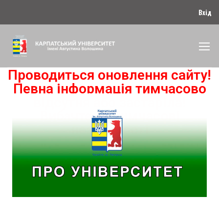
Вхід
Проводиться оновлення сайту!
Певна інформація тимчасово
відсутня або застаріла!
Вибачте за тимчасові
незручності